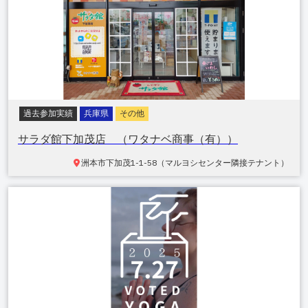
過去参加実績
兵庫県
その他
サラダ館下加茂店 （ワタナベ商事（有））
洲本市下加茂
1-1-58（マルヨシセンター隣接テナント）