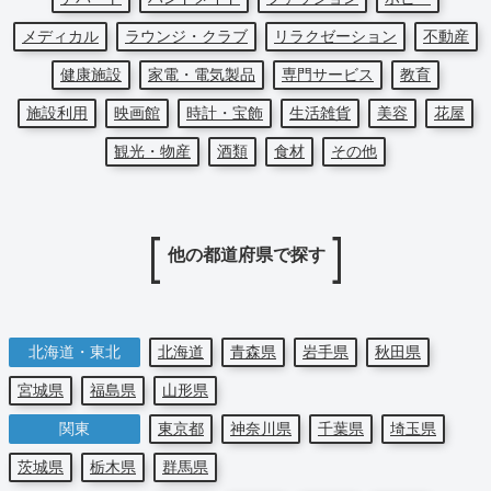
メディカル
ラウンジ・クラブ
リラクゼーション
不動産
健康施設
家電・電気製品
専門サービス
教育
施設利用
映画館
時計・宝飾
生活雑貨
美容
花屋
観光・物産
酒類
食材
その他
他の都道府県で探す
北海道・東北
北海道
青森県
岩手県
秋田県
宮城県
福島県
山形県
関東
東京都
神奈川県
千葉県
埼玉県
茨城県
栃木県
群馬県