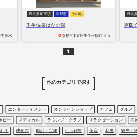
過去参加実績
京都府
その他
過去
壬生温泉はなの湯
有限
治下居
29
京都市中京区壬生松原町
15-3
1
他のカテゴリで探す
ト
エンターテイメント
オンラインショップ
カフェ
グルメ
ホビー
メディカル
ラウンジ・クラブ
リラクゼーション
不
利用
映画館
時計・宝飾
生活雑貨
美容
花屋
観光・