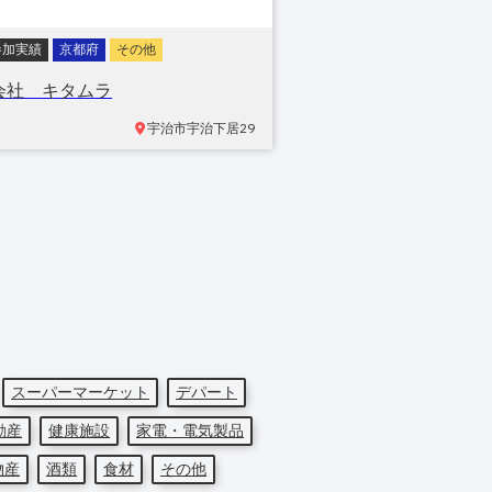
参加実績
京都府
その他
会社 キタムラ
宇治市宇治下居
29
スーパーマーケット
デパート
動産
健康施設
家電・電気製品
物産
酒類
食材
その他