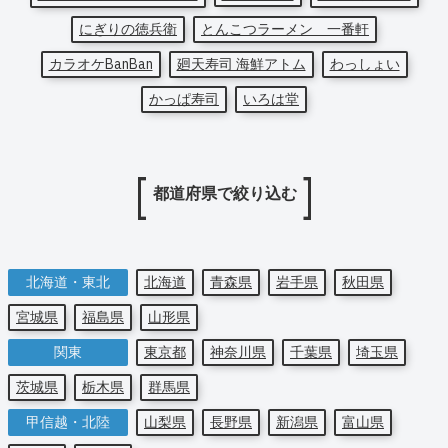
にぎりの徳兵衛
とんこつラーメン 一番軒
カラオケBanBan
廻天寿司 海鮮アトム
わっしょい
かっぱ寿司
いろは堂
都道府県で絞り込む
北海道・東北
北海道
青森県
岩手県
秋田県
宮城県
福島県
山形県
関東
東京都
神奈川県
千葉県
埼玉県
茨城県
栃木県
群馬県
甲信越・北陸
山梨県
長野県
新潟県
富山県