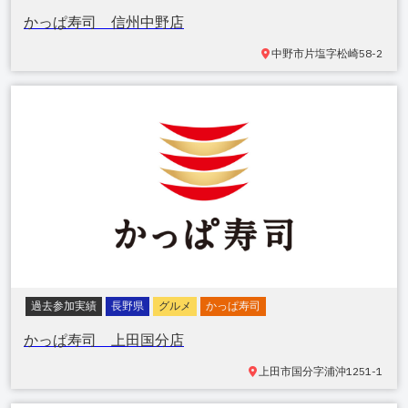
かっぱ寿司 信州中野店
中野市片塩
字松崎58-2
過去参加実績
長野県
グルメ
かっぱ寿司
かっぱ寿司 上田国分店
上田市国分
字浦沖1251-1