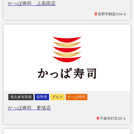
かっぱ寿司 上高田店
長野市鶴賀
334-6
過去参加実績
長野県
グルメ
かっぱ寿司
かっぱ寿司 更埴店
千曲市打沢
25-1