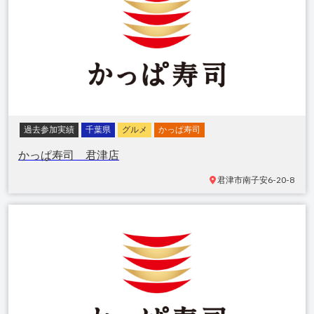
過去参加実績
千葉県
グルメ
かっぱ寿司
かっぱ寿司 君津店
君津市南子安
6-20-8