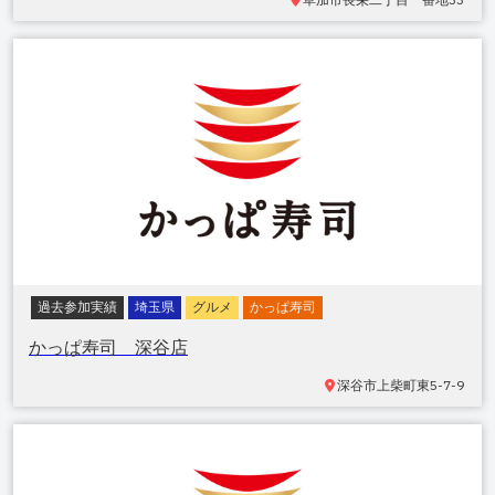
過去参加実績
埼玉県
グルメ
かっぱ寿司
かっぱ寿司 深谷店
深谷市上柴町東
5-7-9