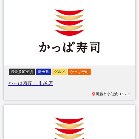
過去参加実績
埼玉県
グルメ
かっぱ寿司
かっぱ寿司 川越店
川越市小仙波
1057-1