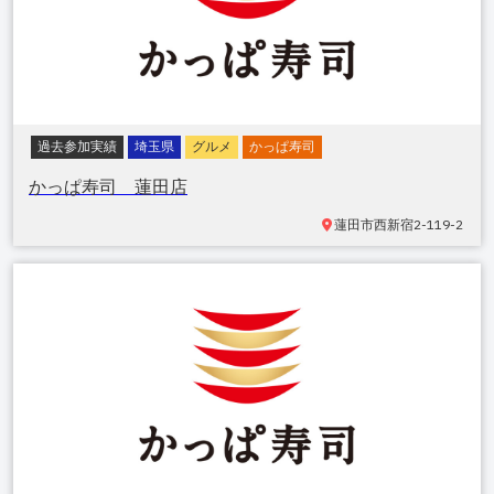
過去参加実績
埼玉県
グルメ
かっぱ寿司
かっぱ寿司 蓮田店
蓮田市西新宿
2-119-2