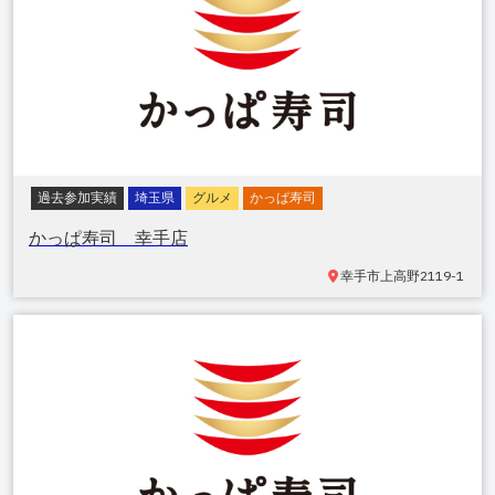
過去参加実績
埼玉県
グルメ
かっぱ寿司
かっぱ寿司 幸手店
幸手市上高野
2119-1