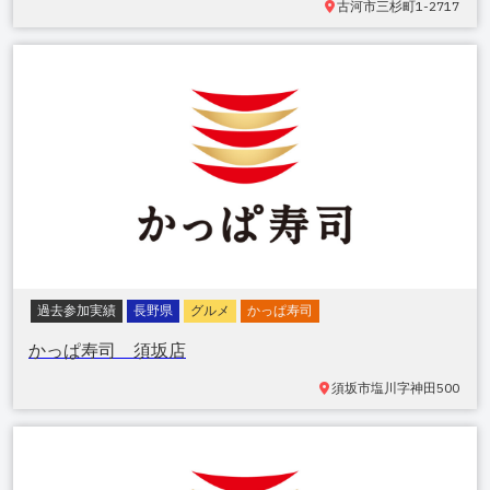
古河市三杉町
1-2717
過去参加実績
長野県
グルメ
かっぱ寿司
かっぱ寿司 須坂店
須坂市塩川
字神田500