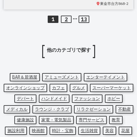
東金市台方
868-2
...
1
2
13
他のカテゴリで探す
BAR＆居酒屋
アミューズメント
エンターテイメント
オンラインショップ
カフェ
グルメ
スーパーマーケット
デパート
ハンドメイド
ファッション
ホビー
メディカル
ラウンジ・クラブ
リラクゼーション
不動産
健康施設
家電・電気製品
専門サービス
教育
施設利用
映画館
時計・宝飾
生活雑貨
美容
花屋