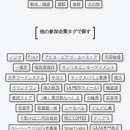
観光・物産
酒類
食材
その他
他の参加企業タグで探す
ノジマ
F i.n.t
アピタ・ピアゴ・ユーストア
平田牧場
一風堂
猿田彦珈琲
サンリオエンターテイメント
大平フードシステム
サガミ
マックスバリュ東海
雄大
ラウンドワン
味の民芸
LA MER(ラメール)
極楽湯
東武ストア
（株）鹿児島なべしま
七輪房
花炎亭
安楽亭
居酒屋一休
シーモール
どんどん庵
十割そば 二代目長助
REC COFFEE
ティアラ
カレーハウスCoCo壱番屋
Smart Labo
GAZA専門商店