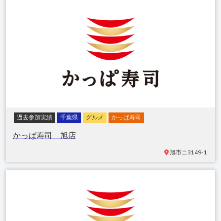
過去参加実績
千葉県
グルメ
かっぱ寿司
かっぱ寿司 旭店
旭市ニ
3149-1