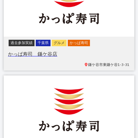
過去参加実績
千葉県
グルメ
かっぱ寿司
かっぱ寿司 鎌ケ谷店
鎌ケ谷市東鎌ケ谷
1-3-31