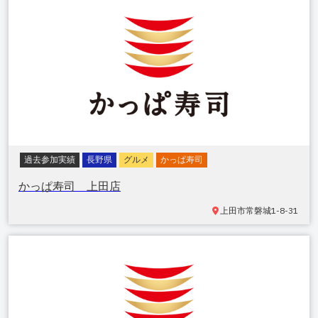
過去参加実績
長野県
グルメ
かっぱ寿司
かっぱ寿司 上田店
上田市常磐城
1-8-31