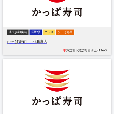
過去参加実績
長野県
グルメ
かっぱ寿司
かっぱ寿司 下諏訪店
諏訪郡下諏訪町
西四王4996-3