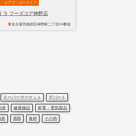
タ・ピアゴ・ユーストア
ゴ ラ フーズコア神野店
名古屋市熱田区神野町
二丁目59番地
スーパーマーケット
デパート
動産
健康施設
家電・電気製品
物産
酒類
食材
その他