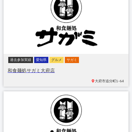
過去参加実績
愛知県
グルメ
サガミ
和食麺処サガミ大府店
大府市追分町
1-64