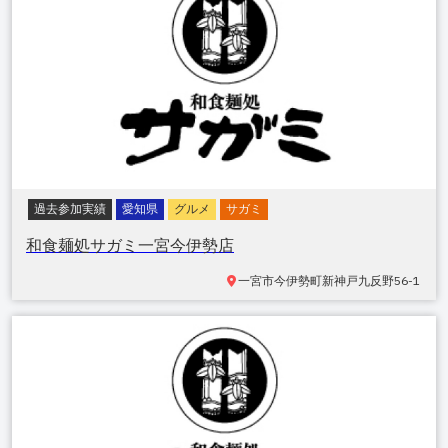
過去参加実績
愛知県
グルメ
サガミ
和食麺処サガミ一宮今伊勢店
一宮市今伊勢町新神戸
九反野56-1