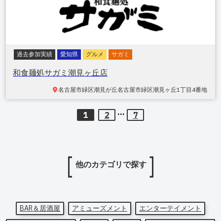
過去参加実績
愛知県
グルメ
サガミ
和食麺処サガミ潮見ヶ丘店
名古屋市緑区潮見が丘
名古屋市緑区潮見ヶ丘1丁目4番地
...
1
2
7
他のカテゴリで探す
BAR＆居酒屋
アミューズメント
エンターテイメント