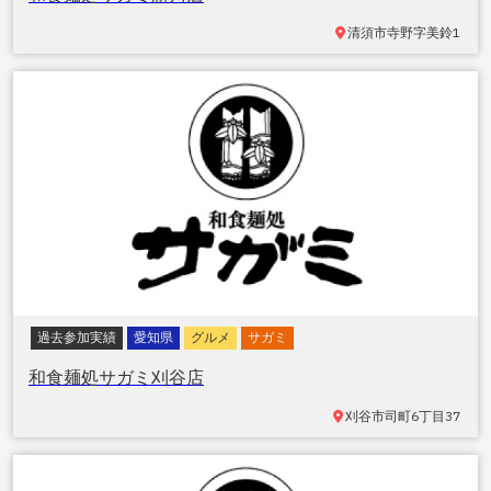
清須市寺野
字美鈴1
過去参加実績
愛知県
グルメ
サガミ
和食麺処サガミ刈谷店
刈谷市司町
6丁目37