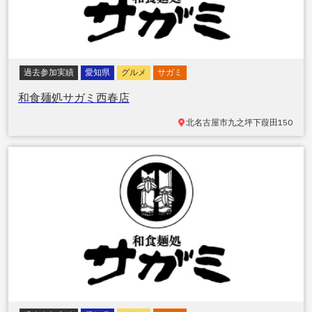
過去参加実績
愛知県
グルメ
サガミ
和食麺処サガミ西春店
北名古屋市九之坪
下葭田150