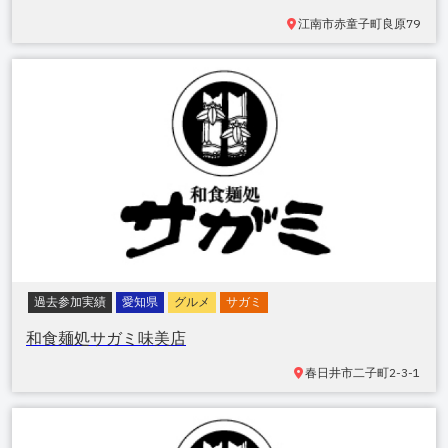
江南市赤童子町良原
79
過去参加実績
愛知県
グルメ
サガミ
和食麺処サガミ味美店
春日井市二子町
2-3-1