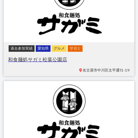
過去参加実績
愛知県
グルメ
サガミ
和食麺処サガミ松葉公園店
名古屋市中川区太平通
ﾘ1-19