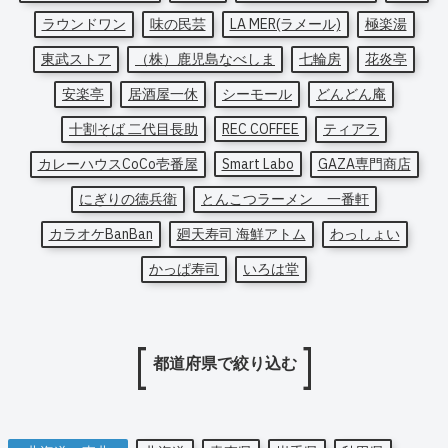
ラウンドワン
味の民芸
LA MER(ラメール)
極楽湯
東武ストア
（株）鹿児島なべしま
七輪房
花炎亭
安楽亭
居酒屋一休
シーモール
どんどん庵
十割そば 二代目長助
REC COFFEE
ティアラ
カレーハウスCoCo壱番屋
Smart Labo
GAZA専門商店
にぎりの徳兵衛
とんこつラーメン 一番軒
カラオケBanBan
廻天寿司 海鮮アトム
わっしょい
かっぱ寿司
いろは堂
都道府県で絞り込む