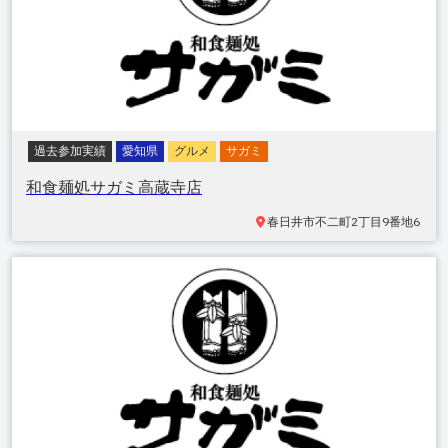
過去参加実績
愛知県
グルメ
サガミ
和食麺処サガミ高蔵寺店
春日井市不二町
2丁目9番地6