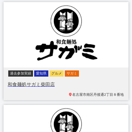
過去参加実績
愛知県
グルメ
サガミ
和食麺処サガミ柴田店
名古屋市南区丹後通
2丁目８番地