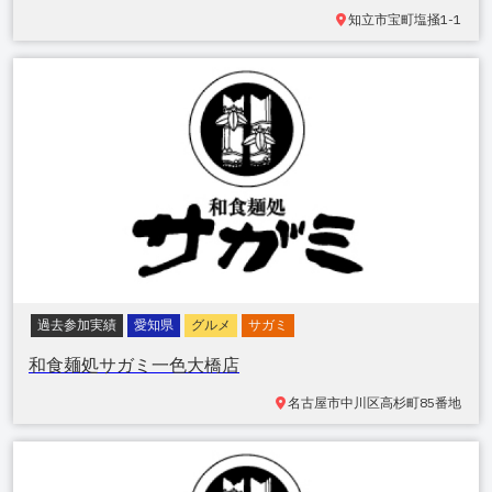
知立市宝町
塩掻1-1
過去参加実績
愛知県
グルメ
サガミ
和食麺処サガミ一色大橋店
名古屋市中川区高杉町
85番地