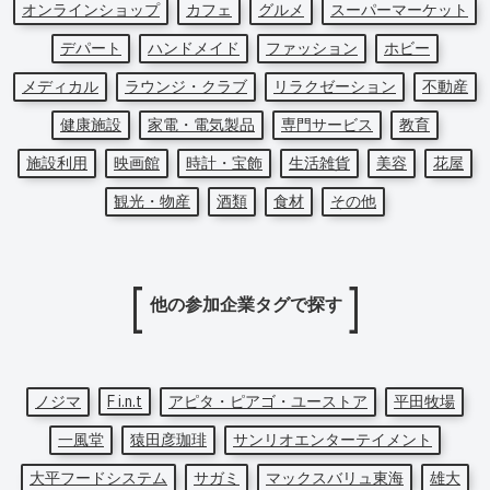
オンラインショップ
カフェ
グルメ
スーパーマーケット
デパート
ハンドメイド
ファッション
ホビー
メディカル
ラウンジ・クラブ
リラクゼーション
不動産
健康施設
家電・電気製品
専門サービス
教育
施設利用
映画館
時計・宝飾
生活雑貨
美容
花屋
観光・物産
酒類
食材
その他
他の参加企業タグで探す
ノジマ
F i.n.t
アピタ・ピアゴ・ユーストア
平田牧場
一風堂
猿田彦珈琲
サンリオエンターテイメント
大平フードシステム
サガミ
マックスバリュ東海
雄大