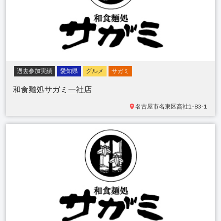
過去参加実績
愛知県
グルメ
サガミ
和食麺処サガミ一社店
名古屋市名東区高社
1-83-1