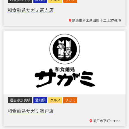
和食麺処サガミ富吉店
愛西市善太新田町
十二上37番地
過去参加実績
愛知県
グルメ
サガミ
和食麺処サガミ瀬戸店
瀬戸市平町
1-19-1