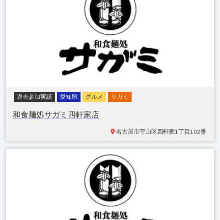
過去参加実績
愛知県
グルメ
サガミ
和食麺処サガミ四軒家店
名古屋市守山区四軒家
1丁目102番