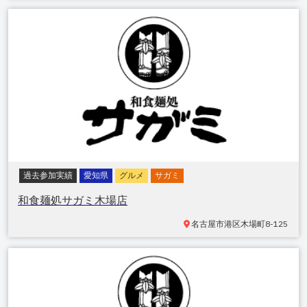
過去参加実績
愛知県
グルメ
サガミ
和食麺処サガミ木場店
名古屋市港区木場町
8-125