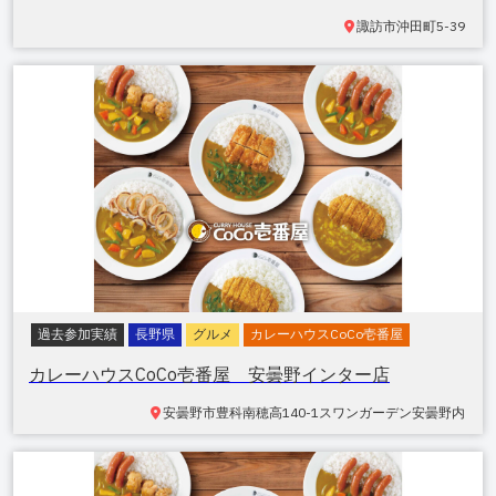
諏訪市沖田町
5-39
過去参加実績
長野県
グルメ
カレーハウスCoCo壱番屋
カレーハウスCoCo壱番屋 安曇野インター店
安曇野市豊科南穂高
140-1スワンガーデン安曇野内