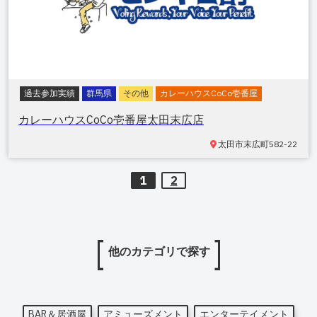
過去参加実績
群馬県
その他
カレーハウスCoCo壱番屋
カレーハウスCoCo壱番屋太田末広店
太田市末広町
582-22
1
2
他のカテゴリで探す
BAR＆居酒屋
アミューズメント
エンターテイメント