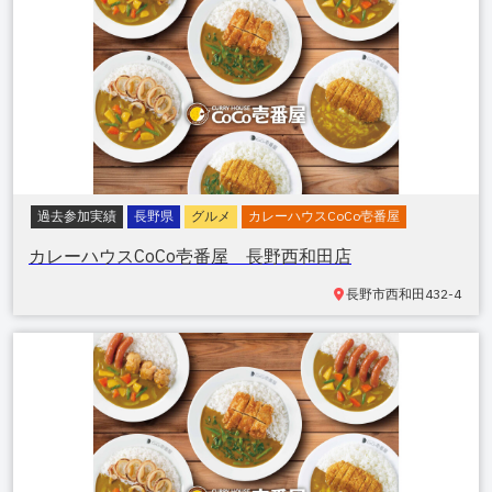
過去参加実績
長野県
グルメ
カレーハウスCoCo壱番屋
カレーハウスCoCo壱番屋 長野西和田店
長野市西和田
432-4