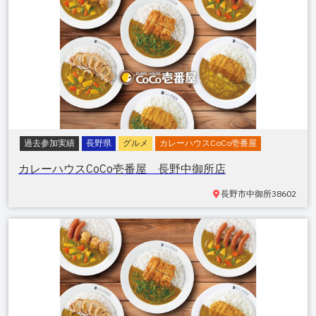
過去参加実績
長野県
グルメ
カレーハウスCoCo壱番屋
カレーハウスCoCo壱番屋 長野中御所店
長野市中御所
38602