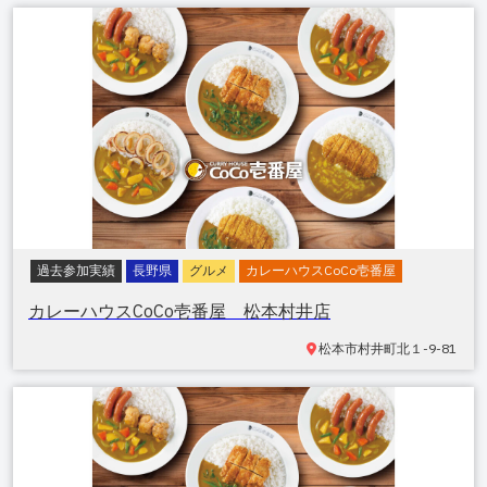
過去参加実績
長野県
グルメ
カレーハウスCoCo壱番屋
カレーハウスCoCo壱番屋 松本村井店
松本市村井町北
１-9-81