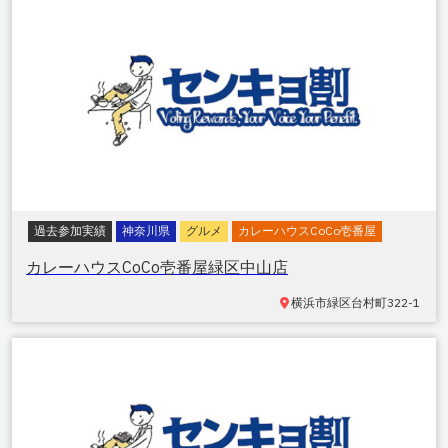
過去参加実績
神奈川県
グルメ
カレーハウスCoCo壱番屋
カレーハウスCoCo壱番屋緑区中山店
横浜市緑区台村町
322-1