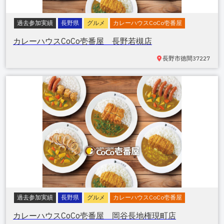
過去参加実績
長野県
グルメ
カレーハウスCoCo壱番屋
カレーハウスCoCo壱番屋 長野若槻店
長野市徳間
37227
過去参加実績
長野県
グルメ
カレーハウスCoCo壱番屋
カレーハウスCoCo壱番屋 岡谷長地権現町店