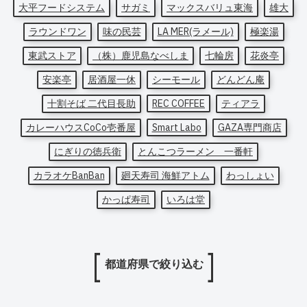
大平フードシステム
サガミ
マックスバリュ東海
雄大
ラウンドワン
味の民芸
LA MER(ラメール)
極楽湯
東武ストア
（株）鹿児島なべしま
七輪房
花炎亭
安楽亭
居酒屋一休
シーモール
どんどん庵
十割そば 二代目長助
REC COFFEE
ティアラ
カレーハウスCoCo壱番屋
Smart Labo
GAZA専門商店
にぎりの徳兵衛
とんこつラーメン 一番軒
カラオケBanBan
廻天寿司 海鮮アトム
わっしょい
かっぱ寿司
いろは堂
都道府県で絞り込む