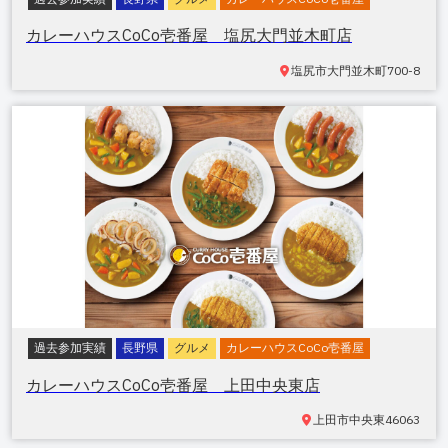
カレーハウスCoCo壱番屋 塩尻大門並木町店
塩尻市大門並木町
700-8
過去参加実績
長野県
グルメ
カレーハウスCoCo壱番屋
カレーハウスCoCo壱番屋 上田中央東店
上田市中央東
46063