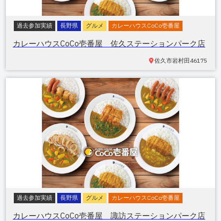
過去参加実績
長野県
グルメ
カレーハウスCoCo壱番屋
カレーハウスCoCo壱番屋 佐久ステーションパーク店
佐久市岩村田
46175
過去参加実績
長野県
グルメ
カレーハウスCoCo壱番屋
カレーハウスCoCo壱番屋 諏訪ステーションパーク店