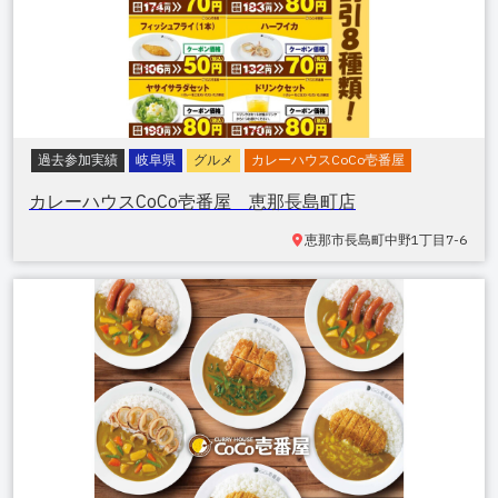
過去参加実績
岐阜県
グルメ
カレーハウスCoCo壱番屋
カレーハウスCoCo壱番屋 恵那長島町店
恵那市長島町中野
1丁目7-6