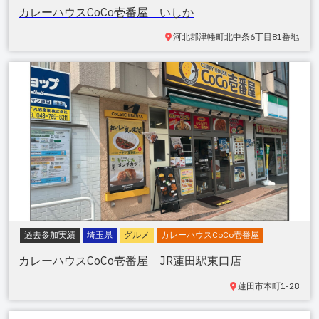
カレーハウスCoCo壱番屋 いしか
河北郡津幡町北中条
6丁目81番地
過去参加実績
埼玉県
グルメ
カレーハウスCoCo壱番屋
カレーハウスCoCo壱番屋 JR蓮田駅東口店
蓮田市本町
1-28