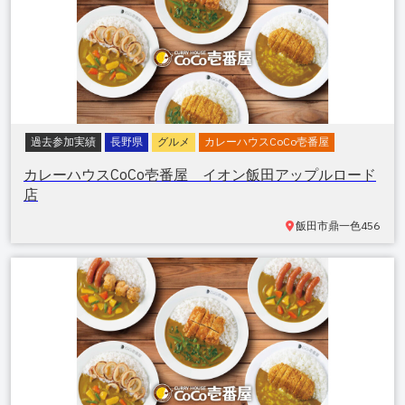
過去参加実績
長野県
グルメ
カレーハウスCoCo壱番屋
カレーハウスCoCo壱番屋 イオン飯田アップルロード
店
飯田市鼎一色
456