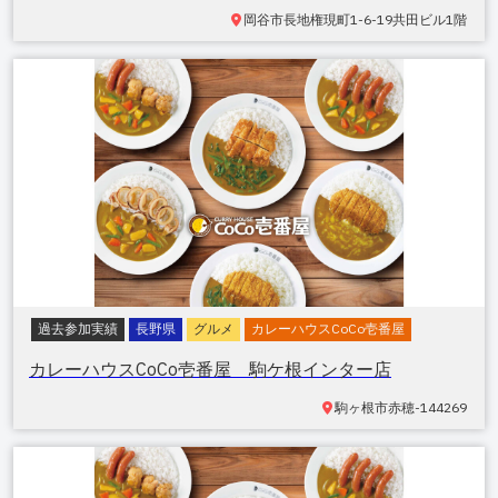
岡谷市長地権現町
1-6-19共田ビル1階
過去参加実績
長野県
グルメ
カレーハウスCoCo壱番屋
カレーハウスCoCo壱番屋 駒ケ根インター店
駒ヶ根市赤穂
-144269