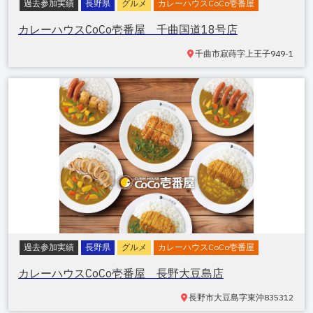
過去参加実績
長野県
グルメ
カレーハウスCoCo壱番屋
カレーハウスCoCo壱番屋 千曲国道18号店
千曲市寂蒔
字上王子949-1
過去参加実績
長野県
グルメ
カレーハウスCoCo壱番屋
カレーハウスCoCo壱番屋 長野大豆島店
長野市大豆島
字東沖835312