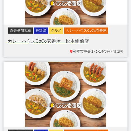
過去参加実績
長野県
グルメ
カレーハウスCoCo壱番屋
カレーハウスCoCo壱番屋 松本駅前店
松本市中央
１-2-19今井ビル1階