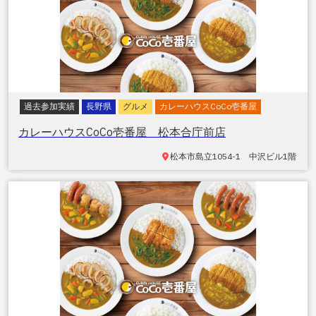
過去参加実績
長野県
グルメ
カレーハウスCoCo壱番屋
カレーハウスCoCo壱番屋 松本合庁前店
松本市島立
1054-1 中沢ビル1階