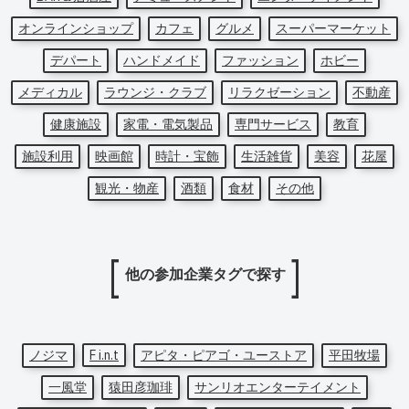
オンラインショップ
カフェ
グルメ
スーパーマーケット
デパート
ハンドメイド
ファッション
ホビー
メディカル
ラウンジ・クラブ
リラクゼーション
不動産
健康施設
家電・電気製品
専門サービス
教育
施設利用
映画館
時計・宝飾
生活雑貨
美容
花屋
観光・物産
酒類
食材
その他
他の参加企業タグで探す
ノジマ
F i.n.t
アピタ・ピアゴ・ユーストア
平田牧場
一風堂
猿田彦珈琲
サンリオエンターテイメント