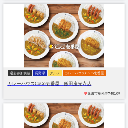
過去参加実績
長野県
グルメ
カレーハウスCoCo壱番屋
カレーハウスCoCo壱番屋 飯田座光寺店
飯田市座光寺
748109