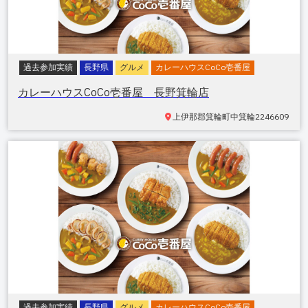
過去参加実績
長野県
グルメ
カレーハウスCoCo壱番屋
カレーハウスCoCo壱番屋 長野箕輪店
上伊那郡箕輪町中箕輪
2246609
過去参加実績
長野県
グルメ
カレーハウスCoCo壱番屋