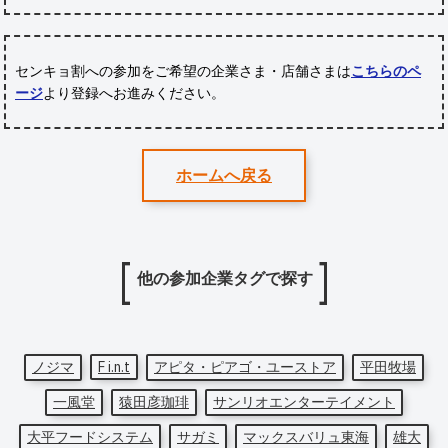
センキョ割への参加をご希望の企業さま・店舗さまは
こちらのペ
ージ
より登録へお進みください。
ホームへ戻る
他の参加企業タグで探す
ノジマ
F i.n.t
アピタ・ピアゴ・ユーストア
平田牧場
一風堂
猿田彦珈琲
サンリオエンターテイメント
大平フードシステム
サガミ
マックスバリュ東海
雄大