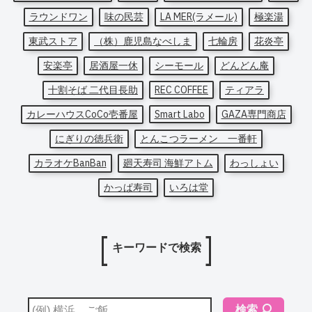
ラウンドワン
味の民芸
LA MER(ラメール)
極楽湯
東武ストア
（株）鹿児島なべしま
七輪房
花炎亭
安楽亭
居酒屋一休
シーモール
どんどん庵
十割そば 二代目長助
REC COFFEE
ティアラ
カレーハウスCoCo壱番屋
Smart Labo
GAZA専門商店
にぎりの徳兵衛
とんこつラーメン 一番軒
カラオケBanBan
廻天寿司 海鮮アトム
わっしょい
かっぱ寿司
いろは堂
キーワードで検索
検索