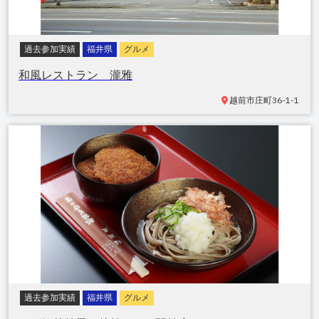
過去参加実績
福井県
グルメ
和風レストラン 瀧雅
越前市庄町
36-1-1
過去参加実績
福井県
グルメ