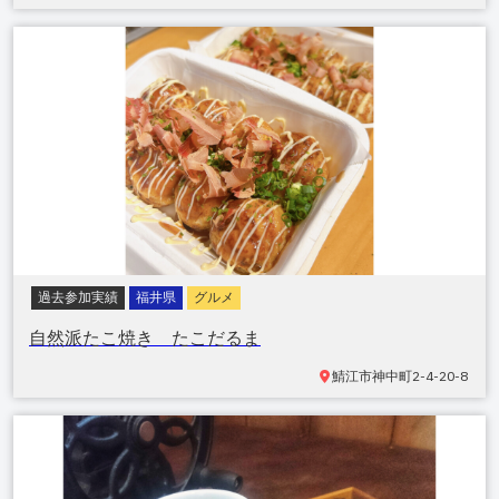
過去参加実績
福井県
グルメ
自然派たこ焼き たこだるま
鯖江市神中町
2-4-20-8