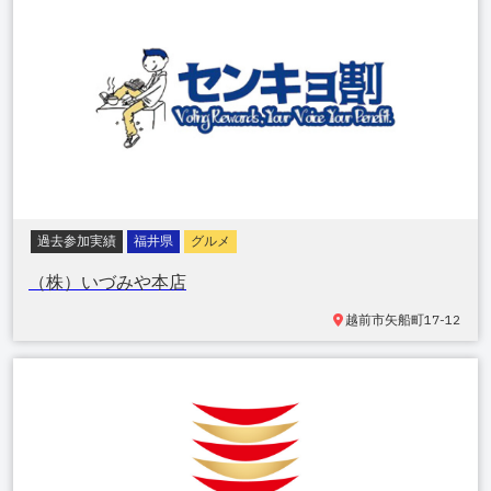
過去参加実績
福井県
グルメ
（株）いづみや本店
越前市矢船町
17-12