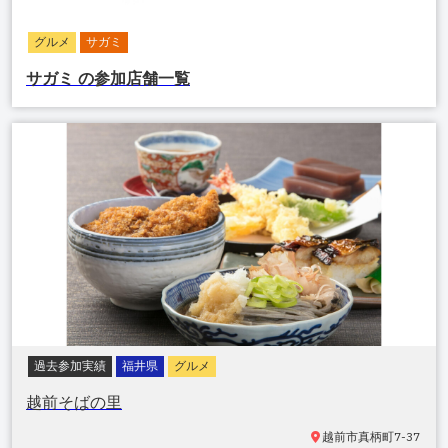
グルメ
サガミ
サガミ
の参加店舗一覧
過去参加実績
福井県
グルメ
越前そばの里
越前市真柄町
7-37