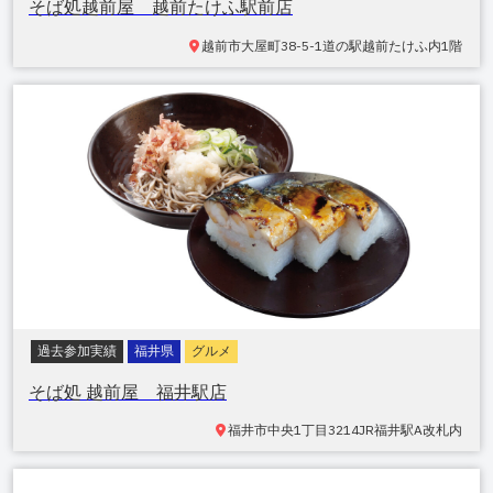
そば処越前屋 越前たけふ駅前店
越前市大屋町38-5-1
道の駅越前たけふ内1階
過去参加実績
福井県
グルメ
そば処 越前屋 福井駅店
福井市中央1丁目3214
JR福井駅A改札内