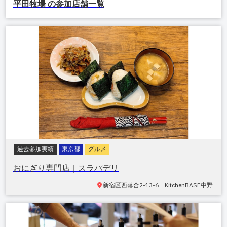
平田牧場
の参加店舗一覧
過去参加実績
東京都
グルメ
おにぎり専門店｜スラパデリ
新宿区
西落合2-13-6 KitchenBASE中野