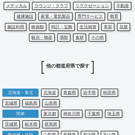
メディカル
ラウンジ・クラブ
リラクゼーション
不動産
健康施設
家電・電気製品
専門サービス
教育
施設利用
映画館
時計・宝飾
生活雑貨
美容
花屋
観光・物産
酒類
食材
その他
他の都道府県で探す
北海道・東北
北海道
青森県
岩手県
秋田県
宮城県
福島県
山形県
関東
東京都
神奈川県
千葉県
埼玉県
茨城県
栃木県
群馬県
甲信越・北陸
山梨県
長野県
新潟県
富山県