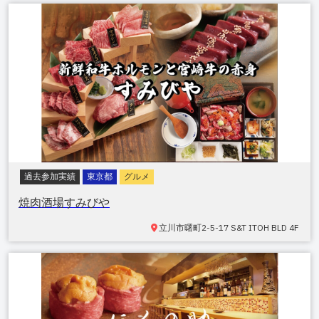
過去参加実績
東京都
グルメ
焼肉酒場すみびや
立川市
曙町2-5-17 S&T ITOH BLD 4F