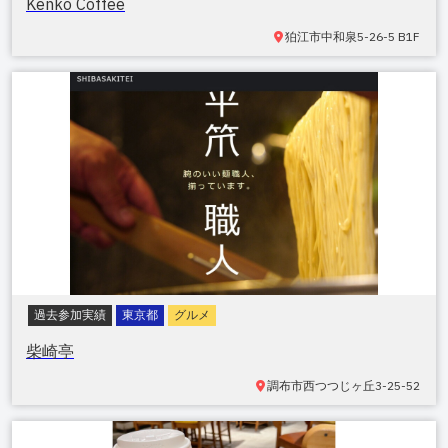
Kenko Coffee
狛江市
中和泉5-26-5 B1F
過去参加実績
東京都
グルメ
柴崎亭
調布市
西つつじヶ丘3-25-52