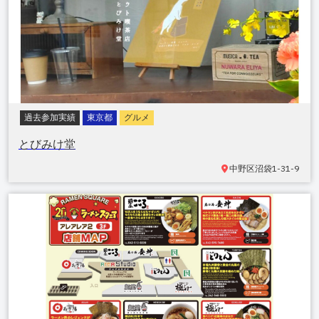
過去参加実績
東京都
グルメ
とびみけ堂
中野区
沼袋1-31-9