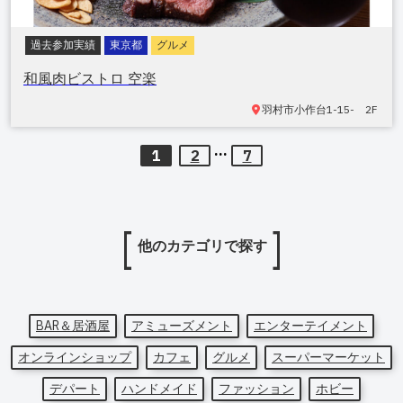
過去参加実績
東京都
グルメ
和風肉ビストロ 空楽
羽村市
小作台1-15- 2F
...
1
2
7
他のカテゴリで探す
BAR＆居酒屋
アミューズメント
エンターテイメント
オンラインショップ
カフェ
グルメ
スーパーマーケット
デパート
ハンドメイド
ファッション
ホビー