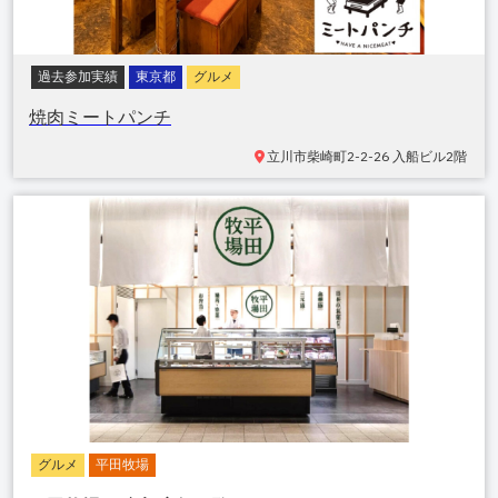
過去参加実績
東京都
グルメ
焼肉ミートパンチ
立川市
柴崎町2-2-26 入船ビル2階
グルメ
平田牧場