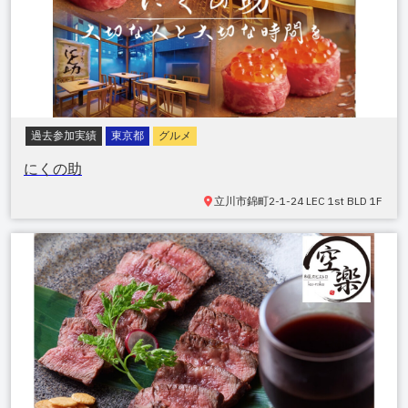
過去参加実績
東京都
グルメ
にくの助
立川市
錦町2-1-24 LEC 1st BLD 1F