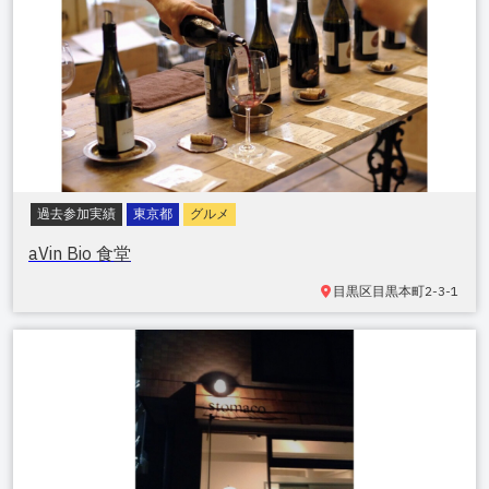
過去参加実績
東京都
グルメ
aVin Bio 食堂
目黒区
目黒本町2-3-1