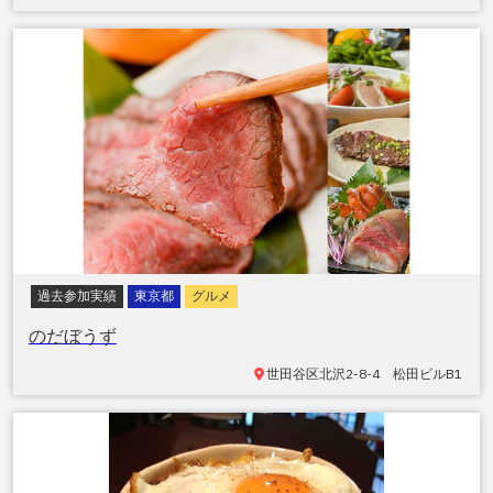
過去参加実績
東京都
グルメ
のだぼうず
世田谷区
北沢2-8-4 松田ビルB1