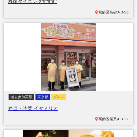
寿司ダイニングすすむ
葛飾区
高砂3-8-16
過去参加実績
東京都
グルメ
弁当・惣菜 イタミリオ
葛飾区
柴又4-8-12