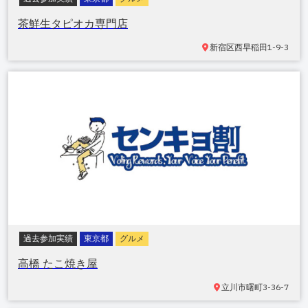
茶鮮生タピオカ専門店
新宿区
西早稲田1-9-3
過去参加実績
東京都
グルメ
高橋 たこ焼き屋
立川市
曙町3-36-7