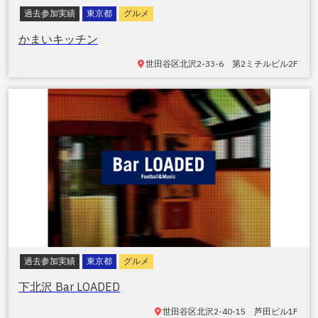
過去参加実績
東京都
グルメ
かまいキッチン
世田谷区
北沢2-33-6 第2ミチルビル2F
過去参加実績
東京都
グルメ
下北沢 Bar LOADED
世田谷区
北沢2-40-15 芦田ビル1F