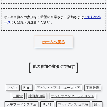
センキョ割への参加をご希望の企業さま・店舗さまは
こちらのペ
ージ
より登録へお進みください。
ホームへ戻る
他の参加企業タグで探す
ノジマ
F i.n.t
アピタ・ピアゴ・ユーストア
平田牧場
一風堂
猿田彦珈琲
サンリオエンターテイメント
大平フードシステム
サガミ
マックスバリュ東海
雄大