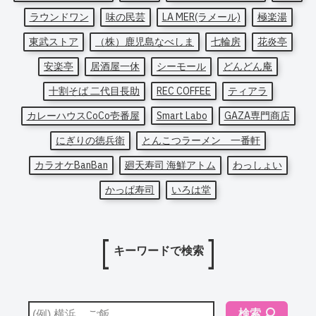
ラウンドワン
味の民芸
LA MER(ラメール)
極楽湯
東武ストア
（株）鹿児島なべしま
七輪房
花炎亭
安楽亭
居酒屋一休
シーモール
どんどん庵
十割そば 二代目長助
REC COFFEE
ティアラ
カレーハウスCoCo壱番屋
Smart Labo
GAZA専門商店
にぎりの徳兵衛
とんこつラーメン 一番軒
カラオケBanBan
廻天寿司 海鮮アトム
わっしょい
かっぱ寿司
いろは堂
キーワードで検索
検索