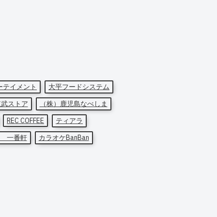
ーテイメント
大平フードシステム
東武ストア
（株）鹿児島なべしま
REC COFFEE
ティアラ
 一番軒
カラオケBanBan