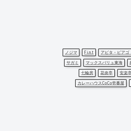
ノジマ
F i.n.t
アピタ・ピアゴ
サガミ
マックスバリュ東海
七輪房
花炎亭
安楽
カレーハウスCoCo壱番屋