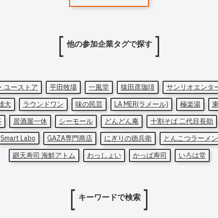
他の参加企業タグで探す
・ユーストア
平田牧場
一風堂
猿田彦珈琲
サンリオエンタ
雄大
ラウンドワン
味の民芸
LA MER(ラメール)
極楽湯
亭
居酒屋一休
シーモール
どんどん庵
十割そば 二代目長助
Smart Labo
GAZA専門商店
にぎりの徳兵衛
とんこつラーメン
廻天寿司 海鮮アトム
わっしょい
かっぱ寿司
いろは堂
キーワードで検索