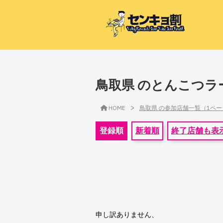
鳥取県 のとんこつラ
>
HOME
鳥取県 の参加店舗一覧（1ペ
登録順
新着順
終了店舗も表
申し訳ありません、