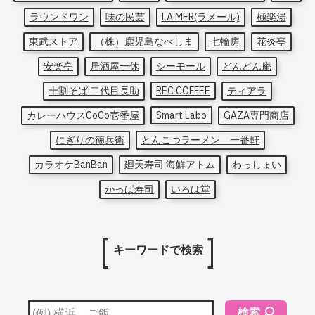
ラウンドワン
味の民芸
LA MER(ラメール)
極楽湯
東武ストア
（株）鹿児島なべしま
七輪房
花炎亭
安楽亭
居酒屋一休
シーモール
どんどん庵
十割そば 二代目長助
REC COFFEE
ティアラ
カレーハウスCoCo壱番屋
Smart Labo
GAZA専門商店
にぎりの徳兵衛
とんこつラーメン 一番軒
カラオケBanBan
廻天寿司 海鮮アトム
わっしょい
かっぱ寿司
いろは堂
キーワードで検索
検索