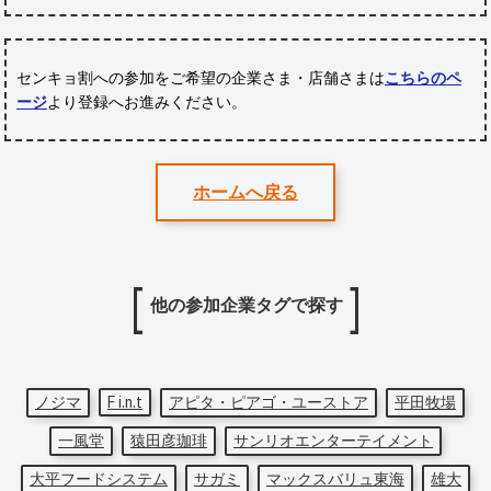
センキョ割への参加をご希望の企業さま・店舗さまは
こちらのペ
ージ
より登録へお進みください。
ホームへ戻る
他の参加企業タグで探す
ノジマ
F i.n.t
アピタ・ピアゴ・ユーストア
平田牧場
一風堂
猿田彦珈琲
サンリオエンターテイメント
大平フードシステム
サガミ
マックスバリュ東海
雄大