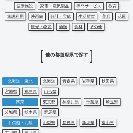
健康施設
家電・電気製品
専門サービス
教育
施設利用
映画館
時計・宝飾
生活雑貨
美容
花屋
観光・物産
酒類
食材
その他
他の都道府県で探す
北海道・東北
北海道
青森県
岩手県
秋田県
宮城県
福島県
山形県
関東
東京都
神奈川県
千葉県
埼玉県
茨城県
栃木県
群馬県
甲信越・北陸
山梨県
長野県
新潟県
富山県