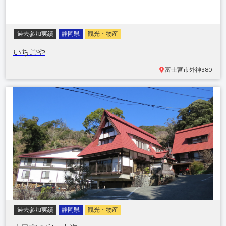
過去参加実績
静岡県
観光・物産
いちごや
富士宮市
外神380
過去参加実績
静岡県
観光・物産