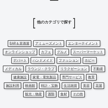
他のカテゴリで探す
BAR＆居酒屋
アミューズメント
エンターテイメント
オンラインショップ
カフェ
グルメ
スーパーマーケット
デパート
ハンドメイド
ファッション
ホビー
メディカル
ラウンジ・クラブ
リラクゼーション
不動産
健康施設
家電・電気製品
専門サービス
教育
施設利用
映画館
時計・宝飾
生活雑貨
美容
花屋
観光・物産
酒類
食材
その他