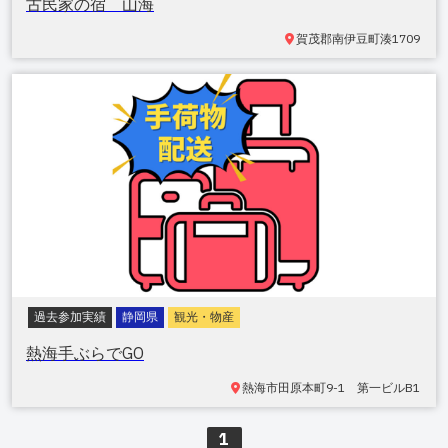
古民家の宿 山海
賀茂郡南伊豆町湊
1709
過去参加実績
静岡県
観光・物産
熱海手ぶらでGO
熱海市田原本町
9-1 第一ビルB1
1