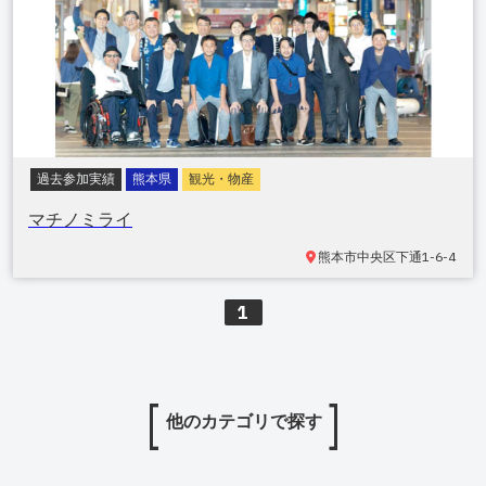
過去参加実績
熊本県
観光・物産
マチノミライ
熊本市中央区
下通1-6-4
1
他のカテゴリで探す