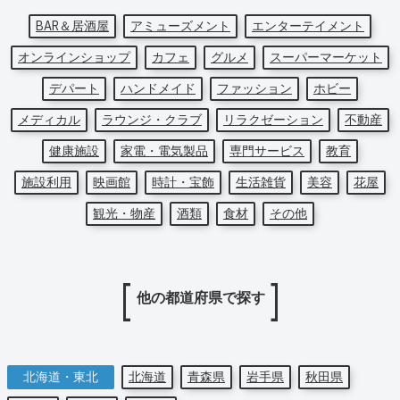
BAR＆居酒屋
アミューズメント
エンターテイメント
オンラインショップ
カフェ
グルメ
スーパーマーケット
デパート
ハンドメイド
ファッション
ホビー
メディカル
ラウンジ・クラブ
リラクゼーション
不動産
健康施設
家電・電気製品
専門サービス
教育
施設利用
映画館
時計・宝飾
生活雑貨
美容
花屋
観光・物産
酒類
食材
その他
他の都道府県で探す
北海道・東北
北海道
青森県
岩手県
秋田県