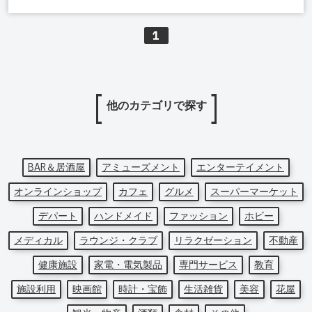
1
他のカテゴリで探す
BAR＆居酒屋
アミューズメント
エンターテイメント
オンラインショップ
カフェ
グルメ
スーパーマーケット
デパート
ハンドメイド
ファッション
ホビー
メディカル
ラウンジ・クラブ
リラクゼーション
不動産
健康施設
家電・電気製品
専門サービス
教育
施設利用
映画館
時計・宝飾
生活雑貨
美容
花屋