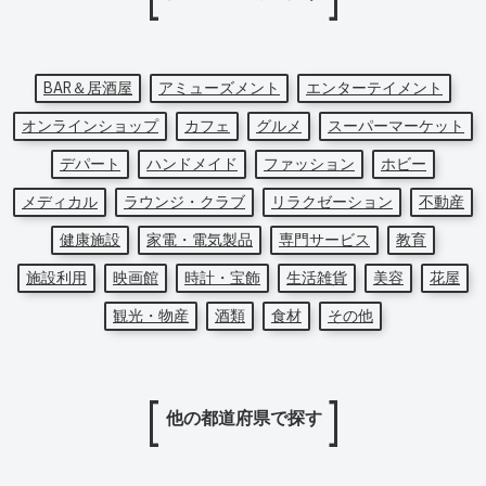
BAR＆居酒屋
アミューズメント
エンターテイメント
オンラインショップ
カフェ
グルメ
スーパーマーケット
デパート
ハンドメイド
ファッション
ホビー
メディカル
ラウンジ・クラブ
リラクゼーション
不動産
健康施設
家電・電気製品
専門サービス
教育
施設利用
映画館
時計・宝飾
生活雑貨
美容
花屋
観光・物産
酒類
食材
その他
他の都道府県で探す