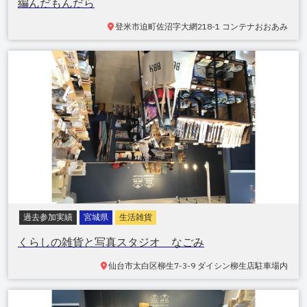
編んだもんだら
登米市迫町佐沼
字大網218-1 コンテナおおあみ
過去参加実績
宮城県
生活雑貨
くらしの雑貨と写真スタジオ なごみ
仙台市太白区柳生
7-3-9 ダイシン柳生店駐車場内