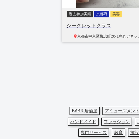
過去参加実績
京都府
美容
シークレットクラス
京都市中京区梅忠町
20-1烏丸アネッ
BAR＆居酒屋
アミューズメン
ハンドメイド
ファッション
専門サービス
教育
施設