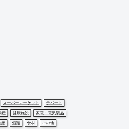
スーパーマーケット
デパート
動産
健康施設
家電・電気製品
物産
酒類
食材
その他