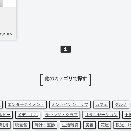
クス816
1
他のカテゴリで探す
ト
エンターテイメント
オンラインショップ
カフェ
グルメ
ホビー
メディカル
ラウンジ・クラブ
リラクゼーション
不
利用
映画館
時計・宝飾
生活雑貨
美容
花屋
観光・