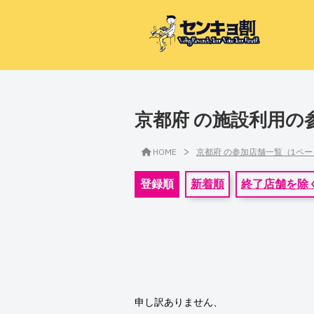
京都府 の施設利用の
>
HOME
京都府 の参加店舗一覧（1ペ
登録順
新着順
終了店舗を除
申し訳ありません、