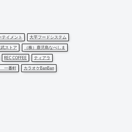
ーテイメント
大平フードシステム
東武ストア
（株）鹿児島なべしま
REC COFFEE
ティアラ
 一番軒
カラオケBanBan