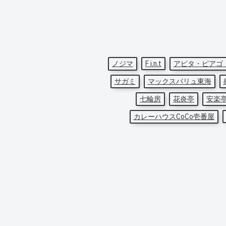
ノジマ
F i.n.t
アピタ・ピアゴ
サガミ
マックスバリュ東海
七輪房
花炎亭
安楽
カレーハウスCoCo壱番屋