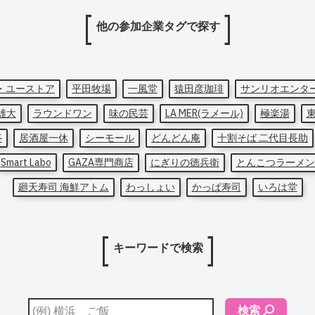
他の参加企業タグで探す
・ユーストア
平田牧場
一風堂
猿田彦珈琲
サンリオエンタ
雄大
ラウンドワン
味の民芸
LA MER(ラメール)
極楽湯
亭
居酒屋一休
シーモール
どんどん庵
十割そば 二代目長助
Smart Labo
GAZA専門商店
にぎりの徳兵衛
とんこつラーメン
廻天寿司 海鮮アトム
わっしょい
かっぱ寿司
いろは堂
キーワードで検索
検索