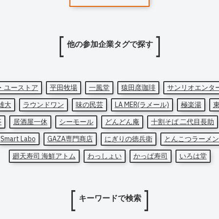
他の参加企業タグで探す
・ユーストア
平田牧場
一風堂
猿田彦珈琲
サンリオエンタ
雄大
ラウンドワン
味の民芸
LA MER(ラメール)
極楽湯
亭
居酒屋一休
シーモール
どんどん庵
十割そば 二代目長助
Smart Labo
GAZA専門商店
にぎりの徳兵衛
とんこつラーメン
廻天寿司 海鮮アトム
わっしょい
かっぱ寿司
いろは堂
キーワードで検索