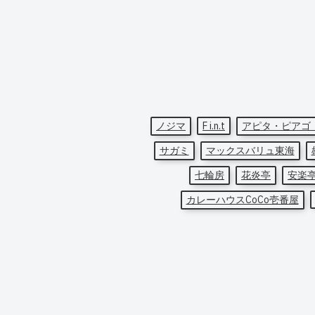
ノジマ
F i.n.t
アピタ・ピアゴ
サガミ
マックスバリュ東海
七輪房
花炎亭
安楽
カレーハウスCoCo壱番屋