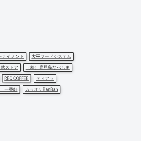
ーテイメント
大平フードシステム
東武ストア
（株）鹿児島なべしま
REC COFFEE
ティアラ
 一番軒
カラオケBanBan