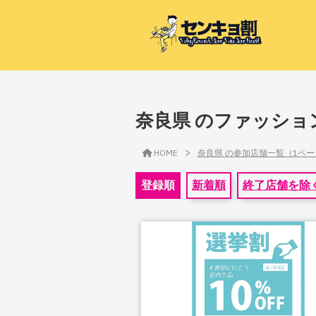
奈良県 のファッショ
>
HOME
奈良県 の参加店舗一覧（1ペ
登録順
新着順
終了店舗を除