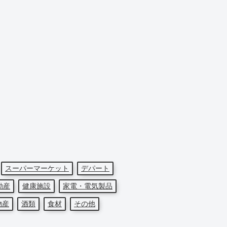
スーパーマーケット
デパート
動産
健康施設
家電・電気製品
物産
酒類
食材
その他