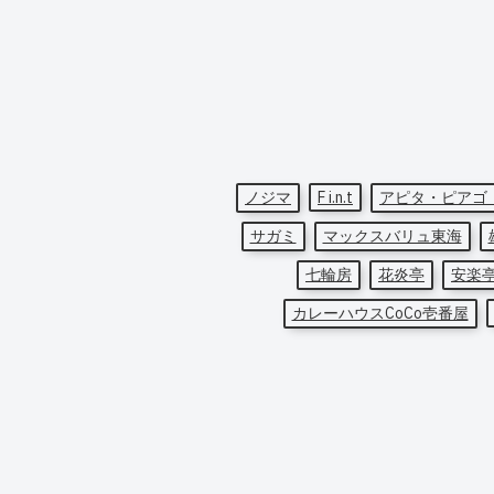
ノジマ
F i.n.t
アピタ・ピアゴ
サガミ
マックスバリュ東海
七輪房
花炎亭
安楽
カレーハウスCoCo壱番屋