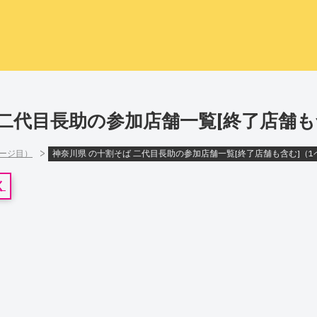
 二代目長助の参加店舗一覧[終了店舗も
>
ページ目）
神奈川県 の十割そば 二代目長助の参加店舗一覧[終了店舗も含む]（1
く