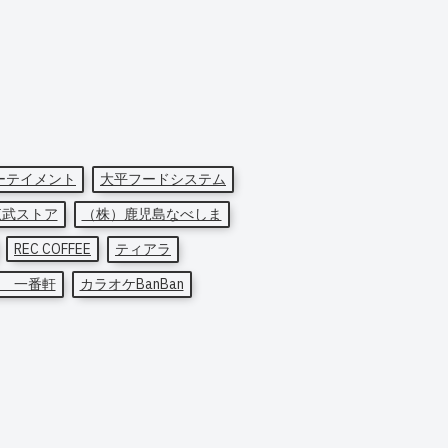
ーテイメント
大平フードシステム
東武ストア
（株）鹿児島なべしま
REC COFFEE
ティアラ
 一番軒
カラオケBanBan