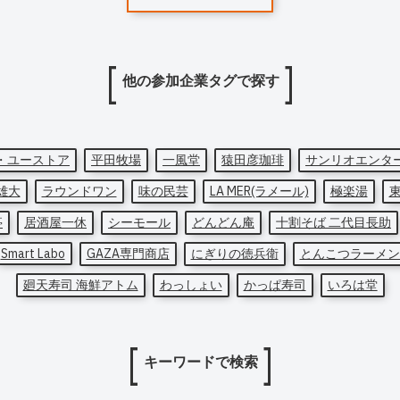
他の参加企業タグで探す
・ユーストア
平田牧場
一風堂
猿田彦珈琲
サンリオエンタ
雄大
ラウンドワン
味の民芸
LA MER(ラメール)
極楽湯
亭
居酒屋一休
シーモール
どんどん庵
十割そば 二代目長助
Smart Labo
GAZA専門商店
にぎりの徳兵衛
とんこつラーメン
廻天寿司 海鮮アトム
わっしょい
かっぱ寿司
いろは堂
キーワードで検索