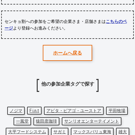
センキョ割への参加をご希望の企業さま・店舗さまは
こちらのペ
ージ
より登録へお進みください。
ホームへ戻る
他の参加企業タグで探す
ノジマ
F i.n.t
アピタ・ピアゴ・ユーストア
平田牧場
一風堂
猿田彦珈琲
サンリオエンターテイメント
大平フードシステム
サガミ
マックスバリュ東海
雄大