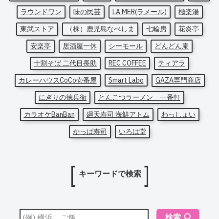
ラウンドワン
味の民芸
LA MER(ラメール)
極楽湯
東武ストア
（株）鹿児島なべしま
七輪房
花炎亭
安楽亭
居酒屋一休
シーモール
どんどん庵
十割そば 二代目長助
REC COFFEE
ティアラ
カレーハウスCoCo壱番屋
Smart Labo
GAZA専門商店
にぎりの徳兵衛
とんこつラーメン 一番軒
カラオケBanBan
廻天寿司 海鮮アトム
わっしょい
かっぱ寿司
いろは堂
キーワードで検索
検索