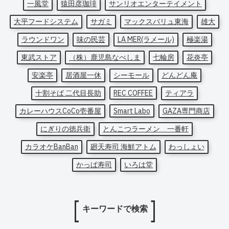
一風堂
猿田彦珈琲
サンリオエンターテイメント
大平フードシステム
サガミ
マックスバリュ東海
雄大
ラウンドワン
味の民芸
LA MER(ラメール)
極楽湯
東武ストア
（株）鹿児島なべしま
七輪房
花炎亭
安楽亭
居酒屋一休
シーモール
どんどん庵
十割そば 二代目長助
REC COFFEE
ティアラ
カレーハウスCoCo壱番屋
Smart Labo
GAZA専門商店
にぎりの徳兵衛
とんこつラーメン 一番軒
カラオケBanBan
廻天寿司 海鮮アトム
わっしょい
かっぱ寿司
いろは堂
キーワードで検索