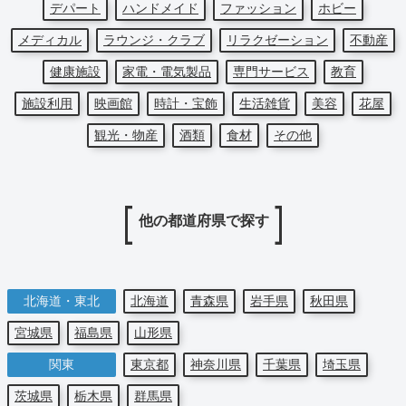
デパート
ハンドメイド
ファッション
ホビー
メディカル
ラウンジ・クラブ
リラクゼーション
不動産
健康施設
家電・電気製品
専門サービス
教育
施設利用
映画館
時計・宝飾
生活雑貨
美容
花屋
観光・物産
酒類
食材
その他
他の都道府県で探す
北海道・東北
北海道
青森県
岩手県
秋田県
宮城県
福島県
山形県
関東
東京都
神奈川県
千葉県
埼玉県
茨城県
栃木県
群馬県