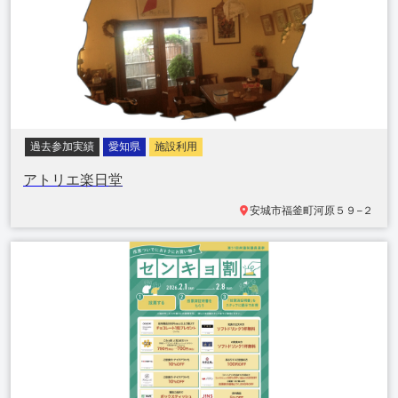
過去参加実績
愛知県
施設利用
アトリエ楽日堂
安城市福釜町
河原５９−２