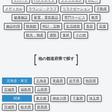
デパート
ハンドメイド
ファッション
ホビー
メディカル
ラウンジ・クラブ
リラクゼーション
不動産
健康施設
家電・電気製品
専門サービス
教育
施設利用
映画館
時計・宝飾
生活雑貨
美容
花屋
観光・物産
酒類
食材
その他
他の都道府県で探す
北海道・東北
北海道
青森県
岩手県
秋田県
宮城県
福島県
山形県
関東
東京都
神奈川県
千葉県
埼玉県
茨城県
栃木県
群馬県