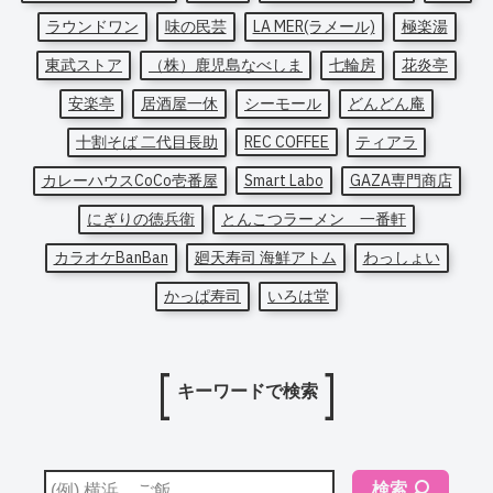
ラウンドワン
味の民芸
LA MER(ラメール)
極楽湯
東武ストア
（株）鹿児島なべしま
七輪房
花炎亭
安楽亭
居酒屋一休
シーモール
どんどん庵
十割そば 二代目長助
REC COFFEE
ティアラ
カレーハウスCoCo壱番屋
Smart Labo
GAZA専門商店
にぎりの徳兵衛
とんこつラーメン 一番軒
カラオケBanBan
廻天寿司 海鮮アトム
わっしょい
かっぱ寿司
いろは堂
キーワードで検索
検索