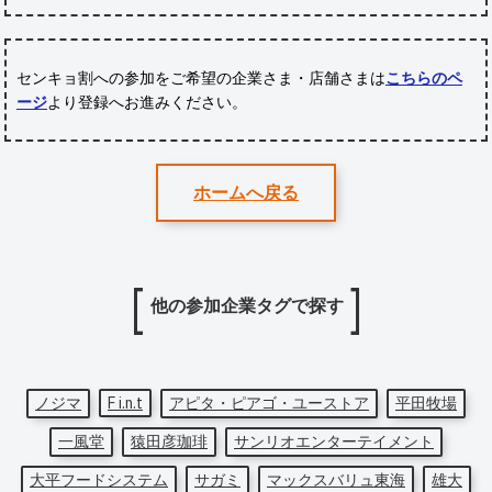
センキョ割への参加をご希望の企業さま・店舗さまは
こちらのペ
ージ
より登録へお進みください。
ホームへ戻る
他の参加企業タグで探す
ノジマ
F i.n.t
アピタ・ピアゴ・ユーストア
平田牧場
一風堂
猿田彦珈琲
サンリオエンターテイメント
大平フードシステム
サガミ
マックスバリュ東海
雄大