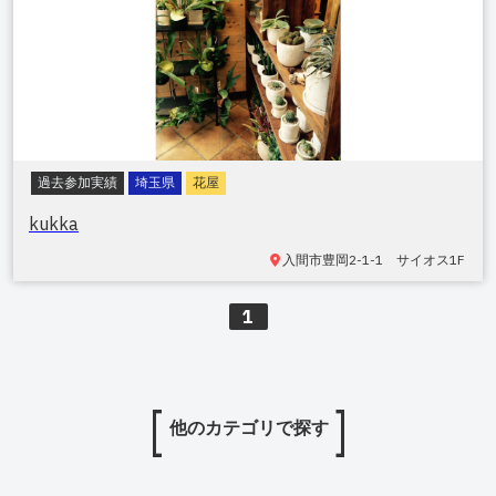
過去参加実績
埼玉県
花屋
kukka
入間市豊岡
2-1-1 サイオス1F
1
他のカテゴリで探す