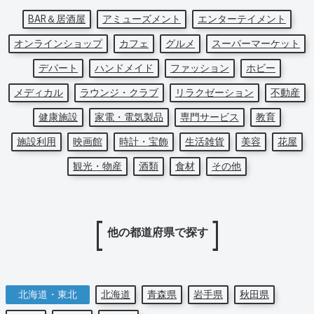
BAR＆居酒屋
アミューズメント
エンターテイメント
オンラインショップ
カフェ
グルメ
スーパーマーケット
デパート
ハンドメイド
ファッション
ホビー
メディカル
ラウンジ・クラブ
リラクゼーション
不動産
健康施設
家電・電気製品
専門サービス
教育
施設利用
映画館
時計・宝飾
生活雑貨
美容
花屋
観光・物産
酒類
食材
その他
他の都道府県で探す
北海道・東北
北海道
青森県
岩手県
秋田県