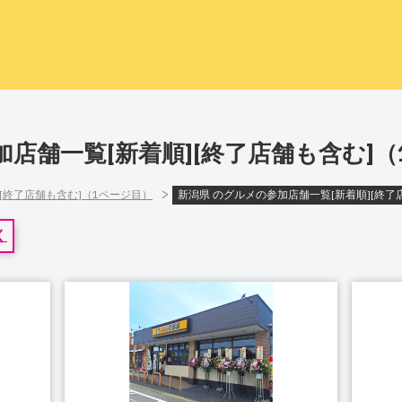
加店舗一覧[新着順][終了店舗も含む]
>
][終了店舗も含む]（1ページ目）
新潟県 のグルメの参加店舗一覧[新着順][終了
く