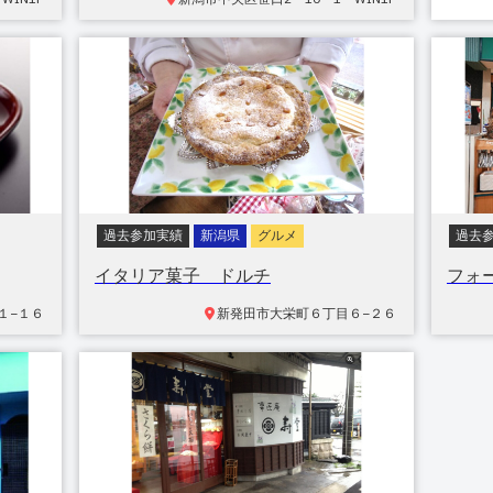
過去参加実績
新潟県
グルメ
過去
イタリア菓子 ドルチ
フォ
１−１６
新発田市
大栄町６丁目６−２６