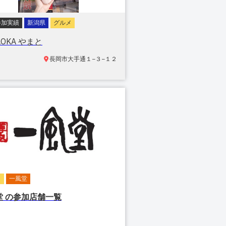
参加実績
新潟県
グルメ
AOKA やまと
長岡市
大手通１−３−１２
メ
一風堂
堂
の参加店舗一覧