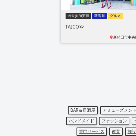
過去参加実績
新潟県
グルメ
TAICOや
新発田市
中央町
BAR＆居酒屋
アミューズメン
ハンドメイド
ファッション
専門サービス
教育
施設