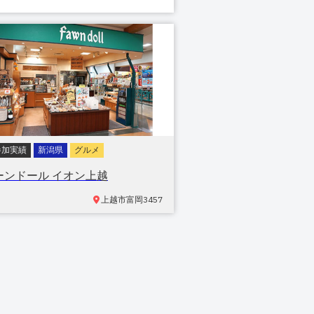
参加実績
新潟県
グルメ
ーンドール イオン上越
上越市
富岡3457