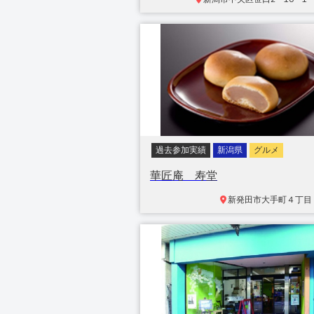
過去参加実績
新潟県
グルメ
華匠庵 寿堂
新発田市
大手町４丁目