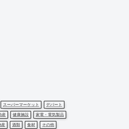
スーパーマーケット
デパート
動産
健康施設
家電・電気製品
物産
酒類
食材
その他