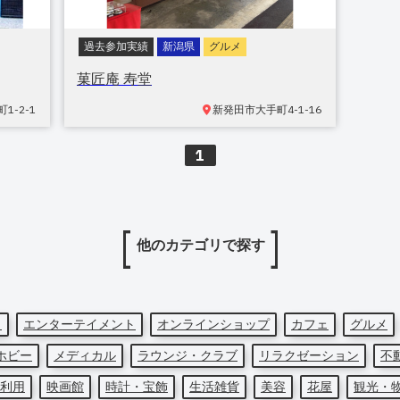
過去参加実績
新潟県
グルメ
菓匠庵 寿堂
1-2-1
新発田市
大手町4-1-16
1
他のカテゴリで探す
ト
エンターテイメント
オンラインショップ
カフェ
グルメ
ホビー
メディカル
ラウンジ・クラブ
リラクゼーション
不
利用
映画館
時計・宝飾
生活雑貨
美容
花屋
観光・