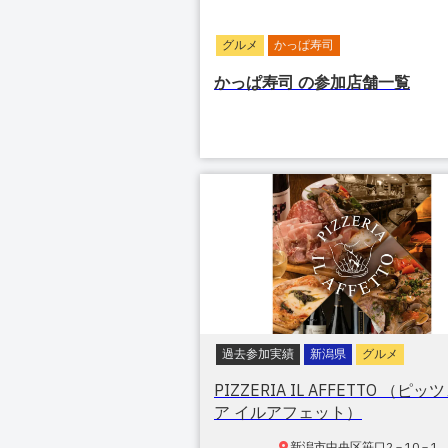
グルメ
かっぱ寿司
かっぱ寿司
の参加店舗一覧
過去参加実績
新潟県
グルメ
PIZZERIA IL AFFETTO （ピッ
ア イルアフェット）
新潟市中央区笹口
2－10－1 