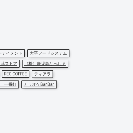
ーテイメント
大平フードシステム
東武ストア
（株）鹿児島なべしま
REC COFFEE
ティアラ
 一番軒
カラオケBanBan