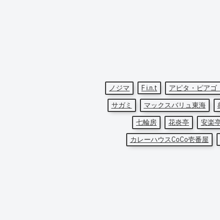
ノジマ
F i.n.t
アピタ・ピアゴ
サガミ
マックスバリュ東海
七輪房
花炎亭
安楽
カレーハウスCoCo壱番屋