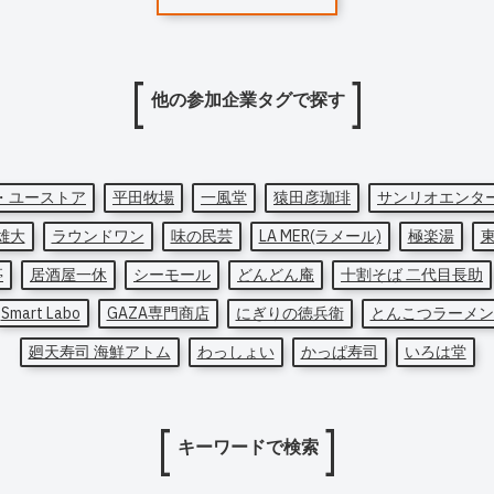
他の参加企業タグで探す
・ユーストア
平田牧場
一風堂
猿田彦珈琲
サンリオエンタ
雄大
ラウンドワン
味の民芸
LA MER(ラメール)
極楽湯
亭
居酒屋一休
シーモール
どんどん庵
十割そば 二代目長助
Smart Labo
GAZA専門商店
にぎりの徳兵衛
とんこつラーメン
廻天寿司 海鮮アトム
わっしょい
かっぱ寿司
いろは堂
キーワードで検索