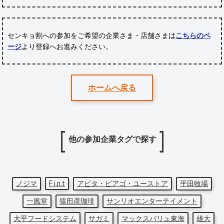
センキョ割への参加をご希望の企業さま・店舗さまは
こちらのペ
ージ
より登録へお進みください。
ホームへ戻る
他の参加企業タグで探す
ノジマ
F i.n.t
アピタ・ピアゴ・ユーストア
平田牧場
一風堂
猿田彦珈琲
サンリオエンターテイメント
大平フードシステム
サガミ
マックスバリュ東海
雄大