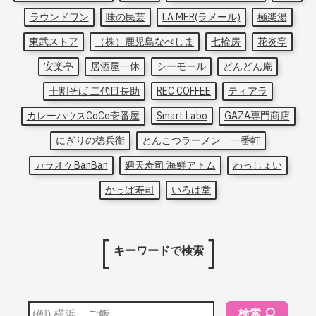
ラウンドワン
味の民芸
LA MER(ラメール)
極楽湯
東武ストア
（株）鹿児島なべしま
七輪房
花炎亭
安楽亭
居酒屋一休
シーモール
どんどん庵
十割そば 二代目長助
REC COFFEE
ティアラ
カレーハウスCoCo壱番屋
Smart Labo
GAZA専門商店
にぎりの徳兵衛
とんこつラーメン 一番軒
カラオケBanBan
廻天寿司 海鮮アトム
わっしょい
かっぱ寿司
いろは堂
キーワードで検索
検索