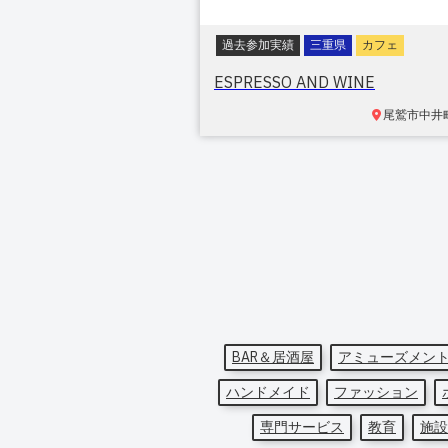
過去参加実績
三重県
カフェ
ESPRESSO AND WINE
尾鷲市中井
BAR＆居酒屋
アミューズメン
ハンドメイド
ファッション
専門サービス
教育
施設