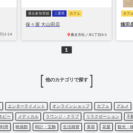
過去参加実績
三重県
カフェ
カフ
保々屋 大山田店
猿田
町
12-14
桑名市松ノ木
1丁目8-5
1
他のカテゴリで探す
ト
エンターテイメント
オンラインショップ
カフェ
グルメ
ホビー
メディカル
ラウンジ・クラブ
リラクゼーション
不
利用
映画館
時計・宝飾
生活雑貨
美容
花屋
観光・