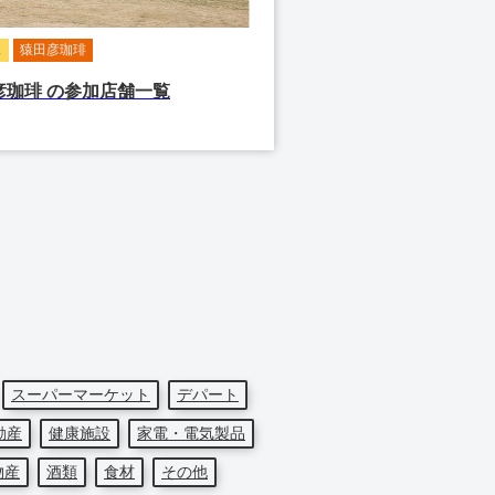
ェ
猿田彦珈琲
彦珈琲
の参加店舗一覧
スーパーマーケット
デパート
動産
健康施設
家電・電気製品
物産
酒類
食材
その他