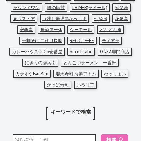
ラウンドワン
味の民芸
LA MER(ラメール)
極楽湯
東武ストア
（株）鹿児島なべしま
七輪房
花炎亭
安楽亭
居酒屋一休
シーモール
どんどん庵
十割そば 二代目長助
REC COFFEE
ティアラ
カレーハウスCoCo壱番屋
Smart Labo
GAZA専門商店
にぎりの徳兵衛
とんこつラーメン 一番軒
カラオケBanBan
廻天寿司 海鮮アトム
わっしょい
かっぱ寿司
いろは堂
キーワードで検索
検索