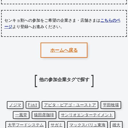
センキョ割への参加をご希望の企業さま・店舗さまは
こちらのペ
ージ
より登録へお進みください。
ホームへ戻る
他の参加企業タグで探す
ノジマ
F i.n.t
アピタ・ピアゴ・ユーストア
平田牧場
一風堂
猿田彦珈琲
サンリオエンターテイメント
大平フードシステム
サガミ
マックスバリュ東海
雄大