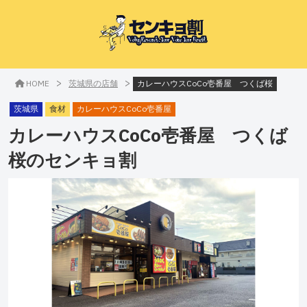
>
>
HOME
茨城県の店舗
カレーハウスCoCo壱番屋 つくば桜
茨城県
食材
カレーハウスCoCo壱番屋
カレーハウスCoCo壱番屋 つくば
桜
のセンキョ割