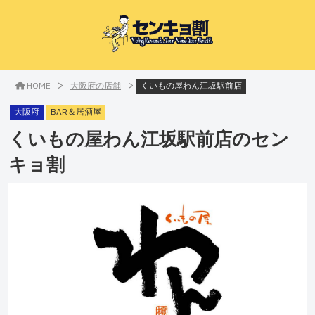
>
>
HOME
大阪府の店舗
くいもの屋わん江坂駅前店
大阪府
BAR＆居酒屋
くいもの屋わん江坂駅前店
のセン
キョ割