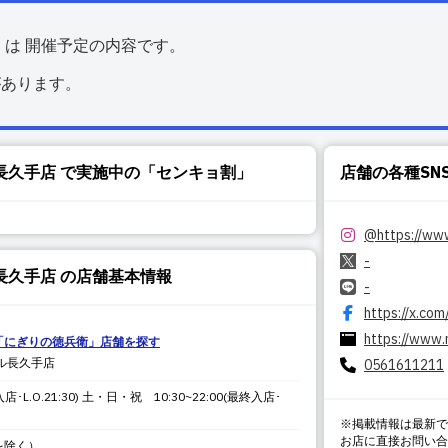
くは 開催予定の内容です。
があります。
長久手店
で実施中の「センキョ割」
店舗の各種SN
@
https://ww
-
長久手店
の店舗基本情報
-
https://x.co
https://www.
「
にぎりの徳兵衛
」店舗を探す
ル長久手店
0561611211
店･L.O.21:30) 土・日・祝 10:30~22:00(最終入店･
※掲載情報は最新で
お店に直接お問い合
を除く）