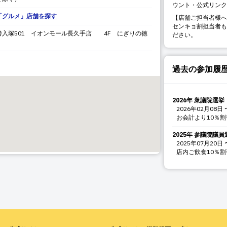
ウント・公式リンク
「
グルメ
」店舗を探す
【店舗ご担当者様へ
センキョ割担当者も
勝入塚
501 イオンモール長久手店 4F にぎりの徳
ださい。
過去の参加履
2026年 衆議院選挙
2026年02月08日
お会計より10％割
2025年 参議院議員
2025年07月20日
店内ご飲食10％割