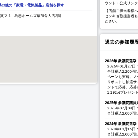
ウント・公式リンク
県
の他の「
家電・電気製品
」店舗を探す
【店舗ご担当者様へ
馬町
2-1 島忠ホームズ草加舎人店2階
センキョ割担当者も
ださい。
過去の参加履
2026年 衆議院選挙
2026年01月27日
合計税込2,200円
ペーンも実施。ノ
リポストし抽選サ
ントで応募。応募
1,192ptプレゼン
2025年 参議院議員
2025年07月04日
合計税込2,000円
2024年 衆議院選挙
2024年10月16日
合計税込2,000