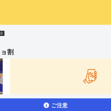
店
キョ割
ご注意