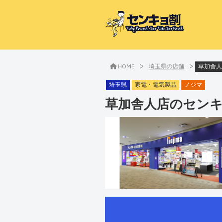
>
>
HOME
埼玉県の店舗
草加舎人
埼玉県
家電・電気製品
ノジマ
草加舎人店
のセン