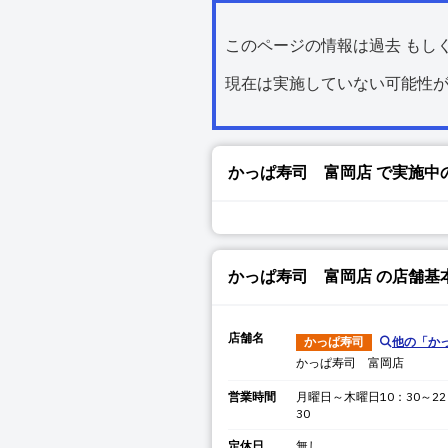
このページの情報は過去 もし
現在は実施していない可能性
かっぱ寿司 富岡店
で実施中
かっぱ寿司 富岡店
の店舗基
店舗名
かっぱ寿司
他の「
か
かっぱ寿司 富岡店
営業時間
月曜日～木曜日10：30～22
30
定休日
無し