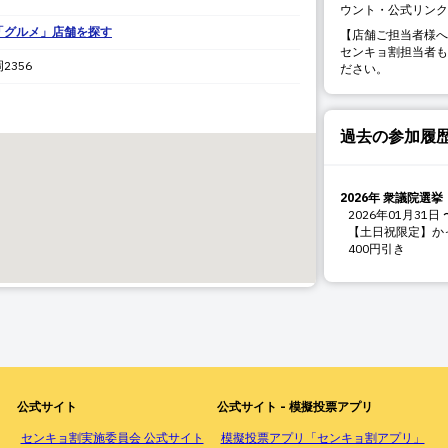
ウント・公式リンク
「
グルメ
」店舗を探す
【店舗ご担当者様へ
センキョ割担当者も
岡
2356
ださい。
過去の参加履
2026年 衆議院選挙
2026年01月31日
【土日祝限定】か
400円引き
公式サイト
公式サイト - 模擬投票アプリ
センキョ割実施委員会 公式サイト
模擬投票アプリ「センキョ割アプリ」