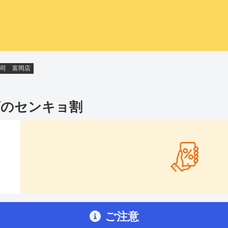
司 富岡店
店
のセンキョ割
ご注意