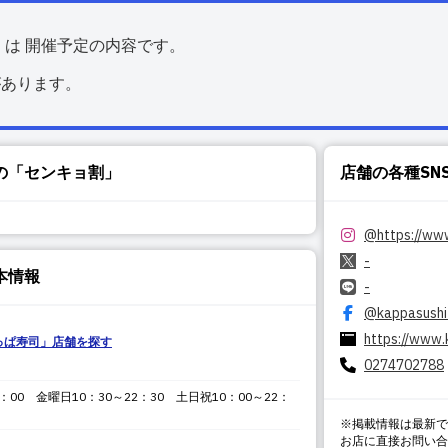
くは 開催予定の内容です。
があります。
の「センキョ割」
店舗の各種SN
@
https://ww
-
本情報
-
@kappasushi
https://www.
っぱ寿司
」店舗を探す
0274702788
：00 金曜日10：30～22：30 土日祝10：00～22：
※掲載情報は最新で
お店に直接お問い合