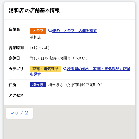
浦和店
の店舗基本情報
店舗名
ノジマ
他の「
ノジマ
」店舗を探す
浦和店
営業時間
10時～20時
定休日
詳しくは各店舗へお問合せ下さい。
カテゴリ
家電・電気製品
埼玉県
の他の「
家電・電気製品
」店舗
を探す
住所
埼玉県
埼玉県
さいたま市緑区中尾
510-1
アクセス