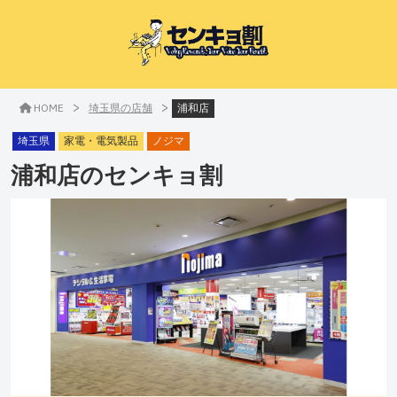
>
>
HOME
埼玉県の店舗
浦和店
埼玉県
家電・電気製品
ノジマ
浦和店
のセンキョ割