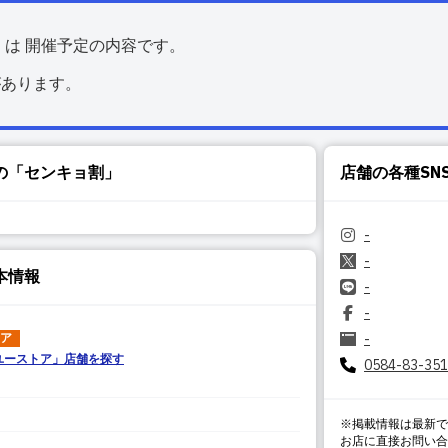
くは 開催予定の内容です。
があります。
の「センキョ割」
店舗の各種SN
-
-
本情報
-
-
ア
-
ユーストア
」店舗を探す
0584-83-35
※掲載情報は最新で
お店に直接お問い合