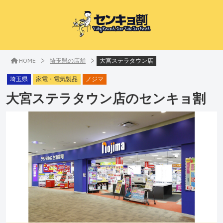
>
>
HOME
埼玉県の店舗
大宮ステラタウン店
埼玉県
家電・電気製品
ノジマ
大宮ステラタウン店
のセンキョ割