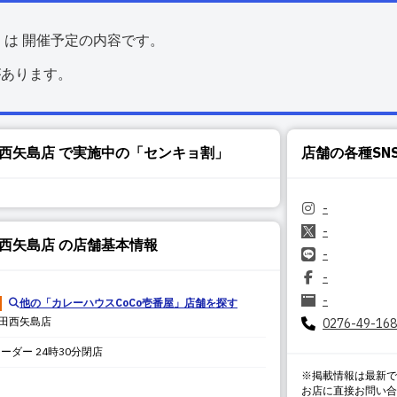
くは 開催予定の内容です。
があります。
田西矢島店
で実施中の「センキョ割」
店舗の各種SN
-
-
田西矢島店
の店舗基本情報
-
-
-
他の「
カレーハウスCoCo壱番屋
」店舗を探す
太田西矢島店
0276-49-16
オーダー 24時30分閉店
※掲載情報は最新で
お店に直接お問い合