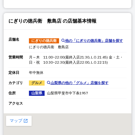
にぎりの徳兵衛 敷島店
の店舗基本情報
店舗名
にぎりの徳兵衛
他の「
にぎりの徳兵衛
」店舗を探す
にぎりの徳兵衛 敷島店
営業時間
月～木 11:00~22:00(最終入店21:30､L.O.21:45) 金・土・
日・祝 10:30~22:30(最終入店22:00､L.O.22:15)
定休日
年中無休
カテゴリ
グルメ
山梨県
の他の「
グルメ
」店舗を探す
住所
山梨県
山梨県
甲斐市中下条
1957
アクセス