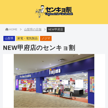
>
>
HOME
山梨県の店舗
NEW甲府店
山梨県
家電・電気製品
ノジマ
NEW甲府店
のセンキョ割