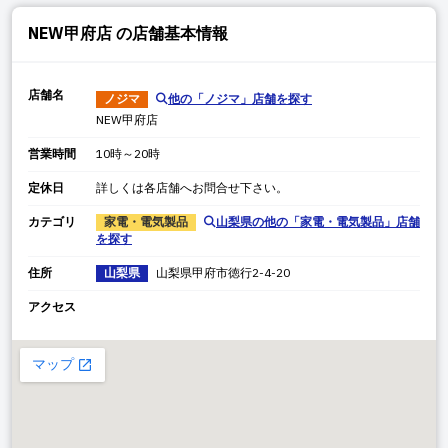
NEW甲府店
の店舗基本情報
店舗名
ノジマ
他の「
ノジマ
」店舗を探す
NEW甲府店
営業時間
10時～20時
定休日
詳しくは各店舗へお問合せ下さい。
カテゴリ
家電・電気製品
山梨県
の他の「
家電・電気製品
」店舗
を探す
住所
山梨県
山梨県
甲府市徳行
2-4-20
アクセス