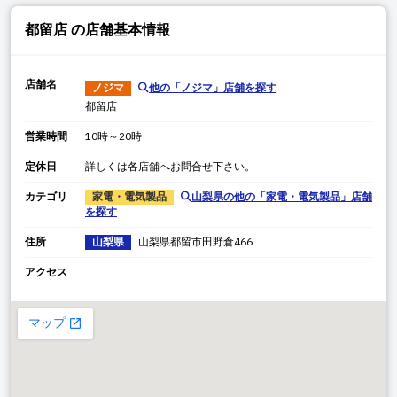
都留店
の店舗基本情報
店舗名
ノジマ
他の「
ノジマ
」店舗を探す
都留店
営業時間
10時～20時
定休日
詳しくは各店舗へお問合せ下さい。
カテゴリ
家電・電気製品
山梨県
の他の「
家電・電気製品
」店舗
を探す
住所
山梨県
山梨県
都留市田野倉
466
アクセス