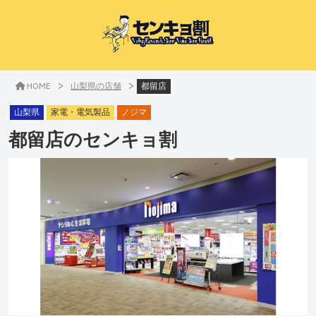
>
>
HOME
山梨県の店舗
都留店
山梨県
家電・電気製品
ノジマ
都留店
のセンキョ割