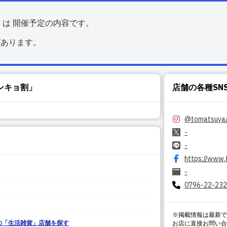
くは 開催予定の内容です。
があります。
ンキョ割」
店舗の各種SN
@
tomatsuya
-
-
https://www
-
0796-22-23
。
※掲載情報は最新で
の「
生活雑貨
」店舗を探す
お店に直接お問い合