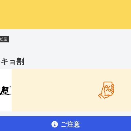
松屋
ンキョ割
ご注意