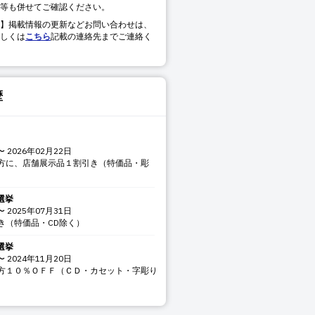
等も併せてご確認ください。
】掲載情報の更新などお問い合わせは、
しくは
こちら
記載の連絡先までご連絡く
歴
〜
2026年02月22日
方に、店舗展示品１割引き（特価品・彫
選挙
〜
2025年07月31日
き（特価品・CD除く）
選挙
〜
2024年11月20日
方１０％ＯＦＦ（ＣＤ・カセット・字彫り