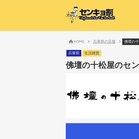
>
>
HOME
兵庫県の店舗
佛壇の十
兵庫県
生活雑貨
佛壇の十松屋
のセ