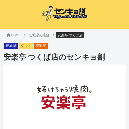
>
>
HOME
茨城県の店舗
安楽亭 つくば店
茨城県
グルメ
安楽亭
安楽亭 つくば店
のセンキョ割