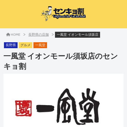
>
>
HOME
長野県の店舗
一風堂 イオンモール須坂店
長野県
グルメ
一風堂
一風堂 イオンモール須坂店
のセン
キョ割