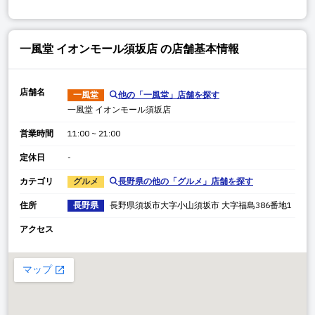
一風堂 イオンモール須坂店
の店舗基本情報
店舗名
一風堂
他の「
一風堂
」店舗を探す
一風堂 イオンモール須坂店
営業時間
11:00 ~ 21:00
定休日
-
カテゴリ
グルメ
長野県
の他の「
グルメ
」店舗を探す
住所
長野県
長野県
須坂市大字小山
須坂市 大字福島386番地1
アクセス