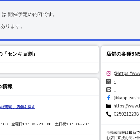
くは 開催予定の内容です。
があります。
の「センキョ割」
店舗の各種SN
@
https://ww
-
本情報
-
@kappasushi
https://www.
っぱ寿司
」店舗を探す
0250212238
：00 金曜日10：30～23：00 土日祝10：00～23：
※掲載情報は最新で
お店に直接お問い合