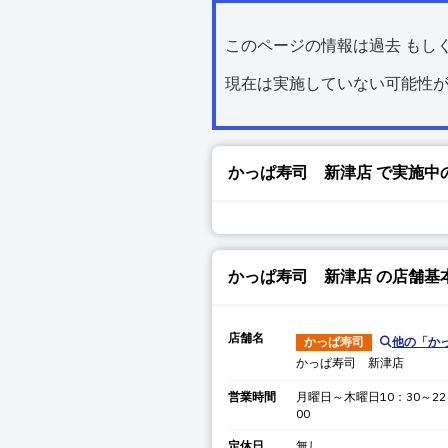
このページの情報は過去 もし
現在は実施していない可能性
かっぱ寿司 新津店
で実施中
かっぱ寿司 新津店
の店舗基
店舗名
かっぱ寿司
他の「
か
かっぱ寿司 新津店
営業時間
月曜日～木曜日10：30～22
00
定休日
無し