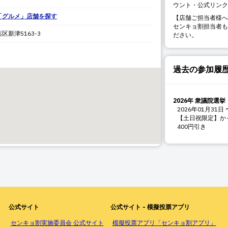
ウント・公式リンク
「
グルメ
」店舗を探す
【店舗ご担当者様へ
センキョ割担当者も
葉区新津
5163-3
ださい。
過去の参加履
2026年 衆議院選挙
2026年01月31日
【土日祝限定】か
400円引き
公式サイト
公式サイト - 模擬投票アプリ
センキョ割実施委員会 公式サイト
模擬投票アプリ「センキョ割アプリ」