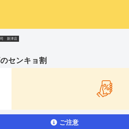
司 新津店
店
のセンキョ割
ご注意